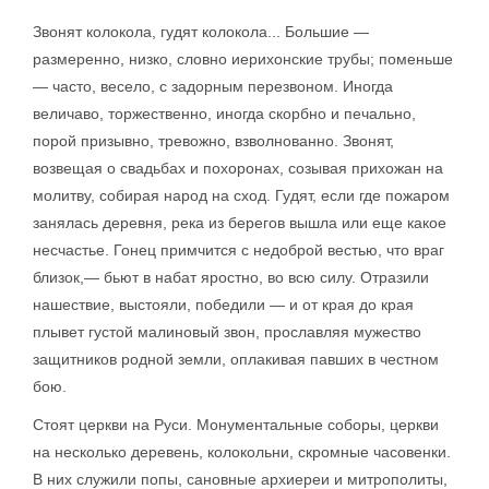
Звонят колокола, гудят колокола... Большие —
размеренно, низко, словно иерихонские трубы; поменьше
— часто, весело, с задорным перезвоном. Иногда
величаво, торжественно, иногда скорбно и печально,
порой призывно, тревожно, взволнованно. Звонят,
возвещая о свадьбах и похоронах, созывая прихожан на
молитву, собирая народ на сход. Гудят, если где пожаром
занялась деревня, река из берегов вышла или еще какое
несчастье. Гонец примчится с недоброй вестью, что враг
близок,— бьют в набат яростно, во всю силу. Отразили
нашествие, выстояли, победили — и от края до края
плывет густой малиновый звон, прославляя мужество
защитников родной земли, оплакивая павших в честном
бою.
Стоят церкви на Руси. Монументальные соборы, церкви
на несколько деревень, колокольни, скромные часовенки.
В них служили попы, сановные архиереи и митрополиты,