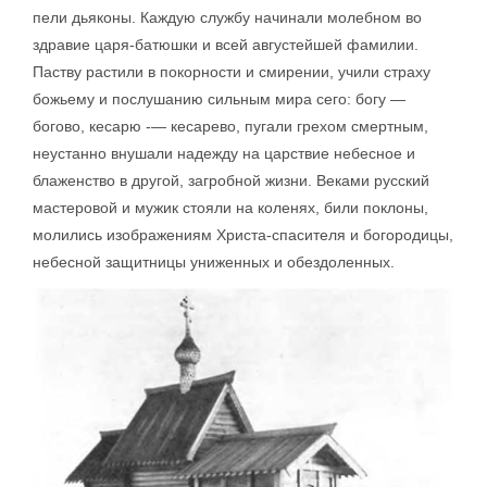
пели дьяконы. Каждую службу начинали молебном во
здравие царя-батюшки и всей августейшей фамилии.
Паству растили в покорности и смирении, учили страху
божьему и послушанию сильным мира сего: богу —
богово, кесарю -— кесарево, пугали грехом смертным,
неустанно внушали надежду на царствие небесное и
блаженство в другой, загробной жизни. Веками русский
мастеровой и мужик стояли на коленях, били поклоны,
молились изображениям Христа-спасителя и богородицы,
небесной защитницы униженных и обездоленных.