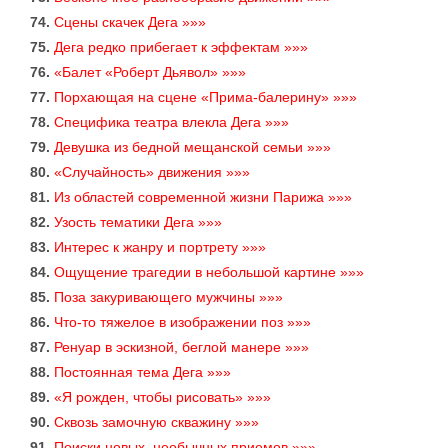
74.
Сцены скачек Дега »»»
75.
Дега редко прибегает к эффектам »»»
76.
«Балет «Роберт Дьявол» »»»
77.
Порхающая на сцене «Прима-балерину» »»»
78.
Специфика театра влекла Дега »»»
79.
Девушка из бедной мещанской семьи »»»
80.
«Случайность» движения »»»
81.
Из областей современной жизни Парижа »»»
82.
Узость тематики Дега »»»
83.
Интерес к жанру и портрету »»»
84.
Ощущение трагедии в небольшой картине »»»
85.
Поза закуривающего мужчины »»»
86.
Что-то тяжелое в изображении поз »»»
87.
Ренуар в эскизной, беглой манере »»»
88.
Постоянная тема Дега »»»
89.
«Я рожден, чтобы рисовать» »»»
90.
Сквозь замочную скважину »»»
91.
Поиски новых, необычных приемов »»»