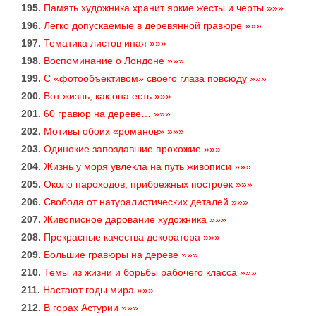
195.
Память художника хранит яркие жесты и черты »»»
196.
Легко допускаемые в деревянной гравюре »»»
197.
Тематика листов иная »»»
198.
Воспоминание о Лондоне »»»
199.
С «фотообъективом» своего глаза повсюду »»»
200.
Вот жизнь, как она есть »»»
201.
60 гравюр на дереве… »»»
202.
Мотивы обоих «романов» »»»
203.
Одинокие запоздавшие прохожие »»»
204.
Жизнь у моря увлекла на путь живописи »»»
205.
Около пароходов, прибрежных построек »»»
206.
Свобода от натуралистических деталей »»»
207.
Живописное дарование художника »»»
208.
Прекрасные качества декоратора »»»
209.
Большие гравюры на дереве »»»
210.
Темы из жизни и борьбы рабочего класса »»»
211.
Настают годы мира »»»
212.
В горах Астурии »»»