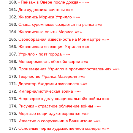
160.
«Пейзаж в Овере после дождя» »»»
161.
Дни художника сочтены »»»
162.
Живопись Мориса Утрилло »»»
163.
Слава художников создается на рынке »»»
164.
Живописные опыты Мориса »»»
165.
Своеобразная известность на Монмартре »»»
166.
Живописная эволюция Утрилло »»»
167.
Утрилло - поэт города »»»
168.
Монохромность «белой» серии »»»
169.
Произведения Утрилло в противопоставлениях »»»
170.
Творчество Франса Мазереля »»»
171.
Директор Академии живописец »»»
172.
Империалистическая война »»»
173.
Недоверие к делу «национальной» войны »»»
174.
Рисунки - страстное обличение войны »»»
175.
Мертвые вещи одухотворяются »»»
176.
Известие о сооружении в Вашингтоне »»»
177.
Основные черты художественной манеры »»»