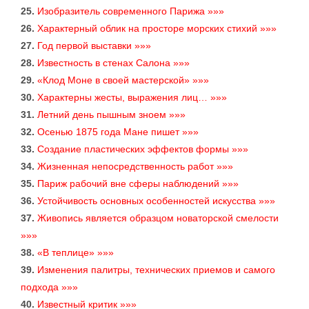
25.
Изобразитель современного Парижа »»»
26.
Характерный облик на просторе морских стихий »»»
27.
Год первой выставки »»»
28.
Известность в стенах Салона »»»
29.
«Клод Моне в своей мастерской» »»»
30.
Характерны жесты, выражения лиц… »»»
31.
Летний день пышным зноем »»»
32.
Осенью 1875 года Мане пишет »»»
33.
Создание пластических эффектов формы »»»
34.
Жизненная непосредственность работ »»»
35.
Париж рабочий вне сферы наблюдений »»»
36.
Устойчивость основных особенностей искусства »»»
37.
Живопись является образцом новаторской смелости
»»»
38.
«В теплице» »»»
39.
Изменения палитры, технических приемов и самого
подхода »»»
40.
Известный критик »»»