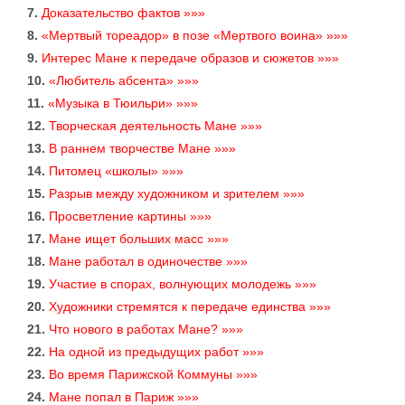
7.
Доказательство фактов »»»
8.
«Мертвый тореадор» в позе «Мертвого воина» »»»
9.
Интерес Мане к передаче образов и сюжетов »»»
10.
«Любитель абсента» »»»
11.
«Музыка в Тюильри» »»»
12.
Творческая деятельность Мане »»»
13.
В раннем творчестве Мане »»»
14.
Питомец «школы» »»»
15.
Разрыв между художником и зрителем »»»
16.
Просветление картины »»»
17.
Мане ищет больших масс »»»
18.
Мане работал в одиночестве »»»
19.
Участие в спорах, волнующих молодежь »»»
20.
Художники стремятся к передаче единства »»»
21.
Что нового в работах Мане? »»»
22.
На одной из предыдущих работ »»»
23.
Во время Парижской Коммуны »»»
24.
Мане попал в Париж »»»