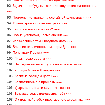
92.
Задача - пробудить в зрителе ощущение жизненности
»»»
93.
Применение принципа случайной композиции »»»
94.
Точная хронологическая грань »»»
95.
Как объяснить перемену? »»»
96.
Новые установки, новые оценки »»»
97.
Излюбленные темы позднего Дега »»»
98.
Влияние на изменение манеры Дега »»»
99.
По улицам Парижа »»»
100.
Лишь после смерти »»»
101.
Наследие великого художника-реалиста »»»
102.
У Клода Моне в Живерни »»»
103.
Залитые солнцем цветы »»»
104.
Воспоминание о прошлом »»»
105.
Удары кисти стали замедляться »»»
106.
Зрелище вод, отражающих небо »»»
107.
О страстной любви престарелого художника »»»