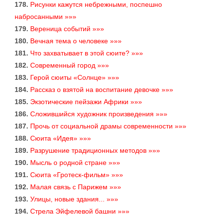
178.
Рисунки кажутся небрежными, поспешно
набросанными »»»
179.
Вереница событий »»»
180.
Вечная тема о человеке »»»
181.
Что захватывает в этой сюите? »»»
182.
Современный город »»»
183.
Герой сюиты «Солнце» »»»
184.
Рассказ о взятой на воспитание девочке »»»
185.
Экзотические пейзажи Африки »»»
186.
Сложившийся художник произведения »»»
187.
Прочь от социальной драмы современности »»»
188.
Сюита «Идея» »»»
189.
Разрушение традиционных методов »»»
190.
Мысль о родной стране »»»
191.
Сюита «Гротеск-фильм» »»»
192.
Малая связь с Парижем »»»
193.
Улицы, новые здания... »»»
194.
Стрела Эйфелевой башни »»»