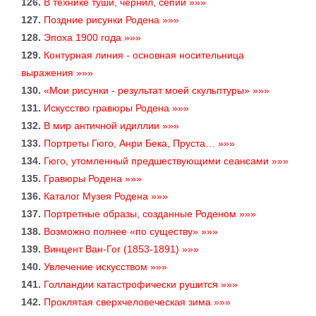
126.
В технике туши, чернил, сепии »»»
127.
Поздние рисунки Родена »»»
128.
Эпоха 1900 года »»»
129.
Контурная линия - основная носительница
выражения »»»
130.
«Мои рисунки - результат моей скульптуры» »»»
131.
Искусство гравюры Родена »»»
132.
В мир античной идиллии »»»
133.
Портреты Гюго, Анри Бека, Пруста… »»»
134.
Гюго, утомленный предшествующими сеансами »»»
135.
Гравюры Родена »»»
136.
Каталог Музея Родена »»»
137.
Портретные образы, созданные Роденом »»»
138.
Возможно полнее «по существу» »»»
139.
Винцент Ван-Гог (1853-1891) »»»
140.
Увлечение искусством »»»
141.
Голландии катастрофически рушится »»»
142.
Проклятая сверхчеловеческая зима »»»