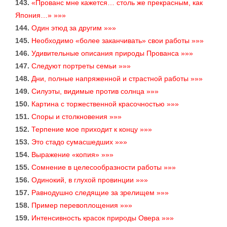
143.
«Прованс мне кажется… столь же прекрасным, как
Япония…» »»»
144.
Один этюд за другим »»»
145.
Необходимо «более заканчивать» свои работы »»»
146.
Удивительные описания природы Прованса »»»
147.
Следуют портреты семьи »»»
148.
Дни, полные напряженной и страстной работы »»»
149.
Силуэты, видимые против солнца »»»
150.
Картина с торжественной красочностью »»»
151.
Споры и столкновения »»»
152.
Терпение мое приходит к концу »»»
153.
Это стадо сумасшедших »»»
154.
Выражение «копия» »»»
155.
Сомнение в целесообразности работы »»»
156.
Одинокий, в глухой провинции »»»
157.
Равнодушно следящие за зрелищем »»»
158.
Пример перевоплощения »»»
159.
Интенсивность красок природы Овера »»»