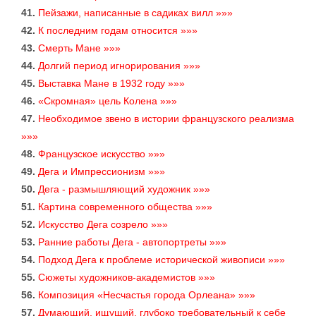
41.
Пейзажи, написанные в садиках вилл »»»
42.
К последним годам относится »»»
43.
Смерть Мане »»»
44.
Долгий период игнорирования »»»
45.
Выставка Мане в 1932 году »»»
46.
«Скромная» цель Колена »»»
47.
Необходимое звено в истории французского реализма
»»»
48.
Французское искусство »»»
49.
Дега и Импрессионизм »»»
50.
Дега - размышляющий художник »»»
51.
Картина современного общества »»»
52.
Искусство Дега созрело »»»
53.
Ранние работы Дега - автопортреты »»»
54.
Подход Дега к проблеме исторической живописи »»»
55.
Сюжеты художников-академистов »»»
56.
Композиция «Несчастья города Орлеана» »»»
57.
Думающий, ищущий, глубоко требовательный к себе