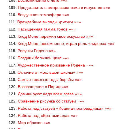
108.
Воспоминание о лете »»»
109.
Представитель импрессионизма в искусстве »»»
110.
Воздушная атмосфера »»»
111.
Враждебные выпады критики »»»
112.
Насыщенная гамма тонов »»»
113.
Клод Моне пережил свое искусство »»»
114.
Клод Моне, несомненно, играл роль «лидера» »»»
115.
Рисунки Родена »»»
116.
Поздний большой цикл »»»
117.
Художественное призвание Родена »»»
118.
Отличие от «Большой школы» »»»
119.
Самые тяжелые годы борьбы »»»
120.
Возвращение в Париж »»»
121.
Доминируют надо всем глаза »»»
122.
Сравнение рисунка со статуей »»»
123.
Работа над статуей «Иоанна-проповедника» »»»
124.
Работа над «Вратами ада» »»»
125.
Мир образов »»»