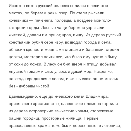
Испокон веков русский человек селился в лесистых
местах, по берегам рек и озер. По степи рыскали
кочевники — печенеги, половцы, а позднее монголо-
татарские орды. Лесные чащи бережно укрывали
жителей, давали им приют, кров, пищу. Из дерева русский
крестьянин рубил себе избу, возводил города и села,
обносил крепости мощными стенами и башнями, строил
церкви, мастерил почти все, что было ему нужно в быту,—
от сохи до ложки. В лесу он бил зверя и птицу, добывал
«пушной товар» и смолу, воск и дикий мед. Накрепко,
навсегда сроднился с лесом, и жизнь свою он не мыслил
без «дубравы чистой».
Давным-давно, еще до киевского князя Владимира,
принявшего христианство, славянские племена строили
из дерева островерхие языческие храмы, сторожевые
башни городищ, просторные жилища. Первые
православные храмы тоже были деревянные: в летописи,