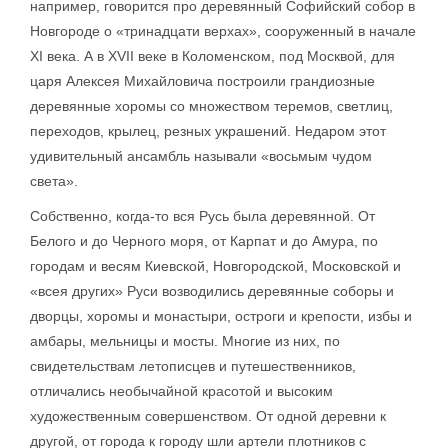
например, говорится про деревянный Софийский собор в
Новгороде о «тринадцати верхах», сооруженный в начале
XI века. А в XVII веке в Коломенском, под Москвой, для
царя Алексея Михайловича построили грандиозные
деревянные хоромы со множеством теремов, светлиц,
переходов, крылец, резных украшений. Недаром этот
удивительный ансамбль называли «восьмым чудом
света».
Собственно, когда-то вся Русь была деревянной. От
Белого и до Черного моря, от Карпат и до Амура, по
городам и весям Киевской, Новгородской, Московской и
«всея других» Руси возводились деревянные соборы и
дворцы, хоромы и монастыри, остроги и крепости, избы и
амбары, мельницы и мосты. Многие из них, по
свидетельствам летописцев и путешественников,
отличались необычайной красотой и высоким
художественным совершенством. От одной деревни к
другой, от города к городу шли артели плотников с