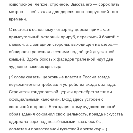
живописное, легкое, стройное. Высота его — сорок пять
метров — небывалая для деревянных сооружений того
времени.
С востока к основному четверику церкви примыкает
прямоугольный алтарный прируб, перекрытый бочкой с
главкой, а с западной стороны, выходящей на озеро,—
обширная трапезная с сенями под общей двускатной
крышей. Вдоль боковых фасадов трапезной идут два
чудесных висячих крыльца.
(К слову сказать, церковные власти в России всегда
неукоснительно требовали устройства входа с запада.
Строители кондопожской церкви пренебрегли этими
официальными канонами. Вход здесь устроен с
восточной стороны. Благодаря этому художественный
образ здания сохранил свою цельность, правда искусства
одержала верх над незыблемыми, казалось бы,
догматами православной культовой архитектуры.)