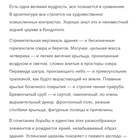
Есть одна великая мудрость: все познается в сравнении.
В архитектуре все строится на художественно
осмысленных контрастах. Хорошо знал это и неизвестный
зодчий церкви в Кондопоге.
Стремительная вертикаль здания — и бесконечные
горизонтали озера и берегов. Могучая, цельная масса
четверика — и легкие висячие крыльца, пронизанные
воздухом и светом, словно влитые в просторы озера.
Пирамида шатра, пронзающего небо,— и прямоугольник
трапезной, как будто вырастающий из земли. Плавные
крылья бочечного покрытия — и строгие линии прируба.
Бревенчатый сруб — и скупой, лаконичный, но очень
выразительный декор: фронтонный пояс, резные
столбики крыльца, фигурные полицы и причелины.
В сочетании борьбы и единства этих разнообразных
элементов и рождается яркий, незабываемый образ
здания. Успенская церковь покоряет с первого взгляда —