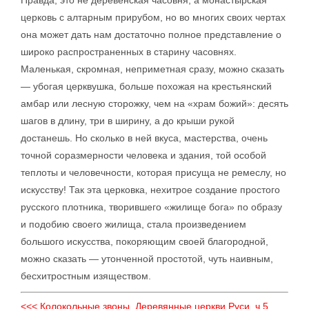
церковь с алтарным прирубом, но во многих своих чертах
она может дать нам достаточно полное представление о
широко распространенных в старину часовнях.
Маленькая, скромная, неприметная сразу, можно сказать
— убогая церквушка, больше похожая на крестьянский
амбар или лесную сторожку, чем на «храм божий»: десять
шагов в длину, три в ширину, а до крыши рукой
достанешь. Но сколько в ней вкуса, мастерства, очень
точной соразмерности человека и здания, той особой
теплоты и человечности, которая присуща не ремеслу, но
искусству! Так эта церковка, нехитрое создание простого
русского плотника, творившего «жилище бога» по образу
и подобию своего жилища, стала произведением
большого искусства, покоряющим своей благородной,
можно сказать — утонченной простотой, чуть наивным,
бесхитростным изяществом.
<<< Колокольные звоны. Деревянные церкви Руси. ч.5