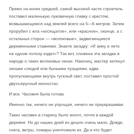
Прямо на конек средней, самой высокой части строитель
поставил маленькую луковичную главку с крестом,
возвышающимся над землей всего на 5—6 метров. Затем
прорубил с юга «косящатое», или «красное», оконце, а с
остальных сторон — «волоковые», задвигающиеся
деревянными ставнями. Знаете загадку: «И зиму и лето
на одном полозу ездит»? Так вот, сложена эта загадка в
народе о таких волоковых окнах. Наконец, мастер затянул
окошки слюдой или бычьими пузырями, едва
пропускающими внутрь тусклый свет, поставил простой
двухъярусный иконостас.
И все. Часовня была готова.
Именно так, ничего не упрощая, ничего не приукрашивая.
Таких часовен в старину было много, почти в каждой
деревне. Но до наших дней их дошло очень мало. Дожди,
снега, ветры, пожары уничтожали их. Да и кто будет