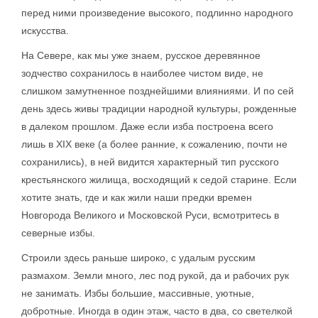
перед ними произведение высокого, подлинно народного
искусства.
На Севере, как мы уже знаем, русское деревянное
зодчество сохранилось в наиболее чистом виде, не
слишком замутненное позднейшими влияниями. И по сей
день здесь живы традиции народной культуры, рожденные
в далеком прошлом. Даже если изба построена всего
лишь в XIX веке (а более ранние, к сожалению, почти не
сохранились), в ней видится характерный тип русского
крестьянского жилища, восходящий к седой старине. Если
хотите знать, где и как жили наши предки времен
Новгорода Великого и Московской Руси, всмотритесь в
северные избы.
Строили здесь раньше широко, с удалым русским
размахом. Земли много, лес под рукой, да и рабочих рук
не занимать. Избы большие, массивные, уютные,
добротные. Иногда в один этаж, часто в два, со светелкой