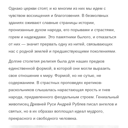
Однако церкви стоят, и ко многим из них мы идем с
чувством восхищения и благоговения. В безмолвных
зданиях оживают славные страницы истории,
пронизанные духом народа, его порывами и страстями,
горем и надеждами. Это памятники былого, и отказаться
от них — значит прервать одну из нитей, связывающих
нас с родной землей и предшествующими поколениями.
Долгие столетия религия была для наших предков
единственной формой, в которой они могли выразить
свое отношение к миру. Формой, но не сутью, не
содержанием. В страстных проповедях еретиков-
раскольников слышалась нарастающая ярость и гнев
народа, придавленного феодальным строем. Гениальный
живописец Древней Руси Андрей Рублев писал ангелов и
святых, но в их образах воплощал идеал мудрого,
прекрасного и свободного человека.