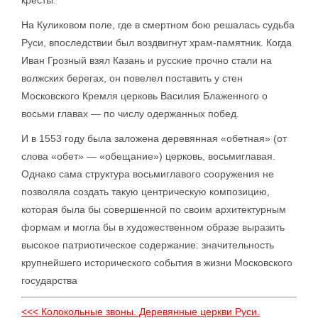
кресты.
На Куликовом поле, где в смертном бою решалась судьба
Руси, впоследствии был воздвигнут храм-памятник. Когда
Иван Грозный взял Казань и русские прочно стали на
волжских берегах, он повелел поставить у стен
Московского Кремля церковь Василия Блаженного о
восьми главах — по числу одержанных побед.
И в 1553 году была заложена деревянная «обетная» (от
слова «обет» — «обещание») церковь, восьмиглавая.
Однако сама структура восьмиглавого сооружения не
позволяла создать такую центрическую композицию,
которая была бы совершенной по своим архитектурным
формам и могла бы в художественном образе выразить
высокое патриотическое содержание: значительность
крупнейшего исторического события в жизни Московского
государства
<<< Колокольные звоны. Деревянные церкви Руси.