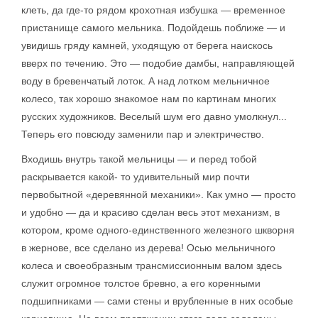
клеть, да где-то рядом крохотная избушка — временное
пристанище самого мельника. Подойдешь поближе — и
увидишь гряду камней, уходящую от берега наискось
вверх по течению. Это — подобие дамбы, направляющей
воду в бревенчатый лоток. А над лотком мельничное
колесо, так хорошо знакомое нам по картинам многих
русских художников. Веселый шум его давно умолкнул...
Теперь его повсюду заменили пар и электричество.
Входишь внутрь такой мельницы — и перед тобой
раскрывается какой- то удивительный мир почти
первобытной «деревянной механики». Как умно — просто
и удобно — да и красиво сделан весь этот механизм, в
котором, кроме одного-единственного железного шкворня
в жернове, все сделано из дерева! Осью мельничного
колеса и своеобразным трансмиссионным валом здесь
служит огромное толстое бревно, а его коренными
подшипниками — сами стены и врубленные в них особые