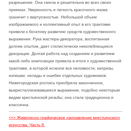
разрешение. Она смела и решительна во всех своих
приемах. Уверенность и легкость красочного мазка
граничит с виртуозностью. Небольшой объем
изображаемого и коллективный опыт в его трактовке
привели к богатому развитию средств художественного
выражения. Рука мастера-декоратора, воспитанная
долгим опытом, дает стилистически неколеблющиеся
декорации. Долгая работа над созданием и развитием
какой-либо композиции привела в итоге к художественной
трактовке, в которой исчезли все неловкости, капризы,
излишки, нелады и ошибки отдельных художников.
Нижегородская роспись приобрела законченное,
выкристаллизовавшееся выражение, подобно некоторым
видам крестьянской резьбы; она стала традиционна и
классична.
<<< Живописно-графическое направление крестьянского
искусства. Часть 8.