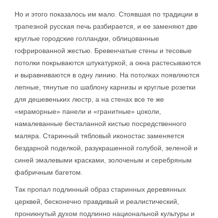
Но и этого показалось им мало. Стоявшая по традиции в
трапезной русская печь разбирается, и ее заменяют две
круглые городские голландки, облицованные
гофрированной жестью. Бревенчатые стены и тесовые
потолки покрываются штукатуркой, а окна растесываются
и выравниваются в одну линию. На потолках появляются
лепные, тянутые по шаблону карнизы и круглые розетки
для дешевеньких люстр, а на стенах все те же
«мраморные» панели и «гранитные» цоколи,
намалеванные бесталанной кистью посредственного
маляра. Старинный тябловый иконостас заменяется
бездарной поделкой, разукрашенной голубой, зеленой и
синей эмалевыми красками, золоченым и серебряным
фабричным багетом.
Так пропал подлинный образ старинных деревянных
церквей, бесконечно правдивый и реалистический,
проникнутый духом подлинно национальной культуры и