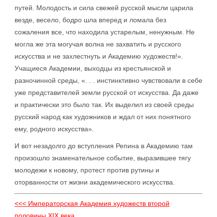
путей. Молодость и сила свежей русской мысли царила
везде, весело, бодро шла вперед и ломала без
сожаления все, что находила устарелым, ненужным. Не
могла же эта могучая волна не захватить и русского
искусства и не захлестнуть и Академию художеств!».
Учащиеся Академии, выходцы из крестьянской и
разночинной среды, «. . . инстинктивно чувствовали в себе
уже представителей земли русской от искусства. Да даже
и практически это было так. Их выделил из своей среды
русский народ как художников и ждал от них понятного
ему, родного искусства».
И вот незадолго до вступления Репина в Академию там
произошло знаменательное событие, выразившее тягу
молодежи к новому, протест против рутины и
оторванности от жизни академического искусства.
<<< Императорская Академия художеств второй
половины XIX века