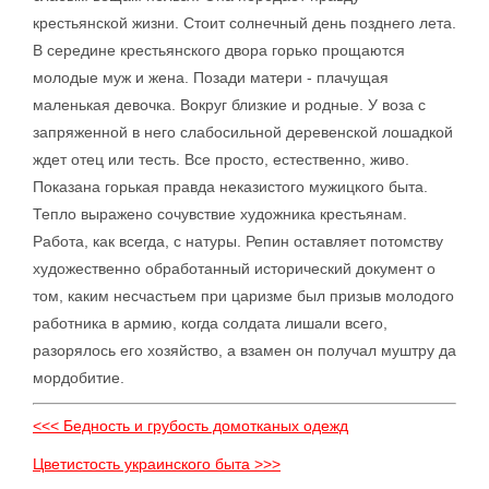
крестьянской жизни. Стоит солнечный день позднего лета.
В середине крестьянского двора горько прощаются
молодые муж и жена. Позади матери - плачущая
маленькая девочка. Вокруг близкие и родные. У воза с
запряженной в него слабосильной деревенской лошадкой
ждет отец или тесть. Все просто, естественно, живо.
Показана горькая правда неказистого мужицкого быта.
Тепло выражено сочувствие художника крестьянам.
Работа, как всегда, с натуры. Репин оставляет потомству
художественно обработанный исторический документ о
том, каким несчастьем при царизме был призыв молодого
работника в армию, когда солдата лишали всего,
разорялось его хозяйство, а взамен он получал муштру да
мордобитие.
<<< Бедность и грубость домотканых одежд
Цветистость украинского быта >>>