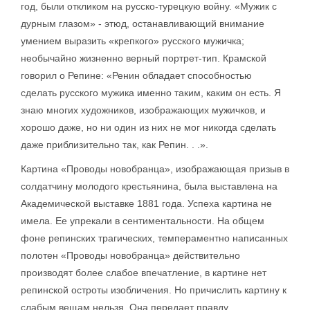
год, были откликом на русско-турецкую войну. «Мужик с
дурным глазом» - этюд, останавливающий внимание
умением выразить «крепкого» русского мужичка;
необычайно жизненно верный портрет-тип. Крамской
говорил о Репине: «Ренин обладает способностью
сделать русского мужика именно таким, каким он есть. Я
знаю многих художников, изображающих мужичков, и
хорошо даже, но ни один из них не мог никогда сделать
даже приблизительно так, как Репин. . .».
Картина «Проводы новобранца», изображающая призыв в
солдатчину молодого крестьянина, была выставлена на
Академической выставке 1881 года. Успеха картина не
имела. Ее упрекали в сентиментальности. На общем
фоне репинских трагических, темпераментно написанных
полотен «Проводы новобранца» действительно
производят более слабое впечатление, в картине нет
репинской остроты изобличения. Но причислить картину к
слабым вещам нельзя. Она передает правду