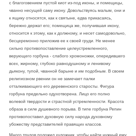
с благоговением пустой киот из-под иконы, и помещицы,
чванно несущей саму икону. Довольствуясь малым, они и
к ящику относятся, как к святыне, едва прикасаясь,
бережно держат его; помещица же, получившая икону,
относится к этому, как к должному, и несет самодовольно,
бесцеремонно приложив ее к своей груди. Не менее
сильно противопоставление целеустремленного,
верующего горбуна - слабого хромоножки, опередившего
всех, жирному, глубоко равнодушному и ленивому
дьякону, тупой, чванной барыне и им подобным. В своем
религиозном рвении он не замечает палки
отталкивающего его деревенского старосты. Фигура
горбуна предельно одухотворена. Лицо его полно
волевой твердости и страстной устремленности. Красота
образа в силе душевного порыва. В типе горбуна Репин
противопоставил духовную силу народа духовному
убожеству представителей правящих классов.
Много трудов положил художник, чтобы найти нужный ему