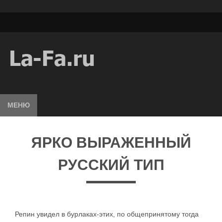
МЕНЮ
ЯРКО ВЫРАЖЕННЫЙ
РУССКИЙ ТИП
Репин увидел в бурлаках-этих, по общепринятому тогда