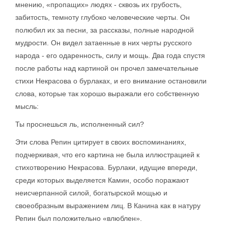
мнению, «пропащих» людях - сквозь их грубость,
забитость, темноту глубоко человеческие черты. Он
полюбил их за песни, за рассказы, полные народной
мудрости. Он видел затаенные в них черты русского
народа - его одаренность, силу и мощь. Два года спустя
после работы над картиной он прочел замечательные
стихи Некрасова о бурлаках, и его внимание остановили
слова, которые так хорошо выражали его собственную
мысль:
Ты проснешься ль, исполненный сил?
Эти слова Репин цитирует в своих воспоминаниях,
подчеркивая, что его картина не была иллюстрацией к
стихотворению Некрасова. Бурлаки, идущие впереди,
среди которых выделяется Камин, особо поражают
неисчерпанной силой, богатырской мощью и
своеобразным выражением лиц. В Канина как в натуру
Репин был положительно «влюблен».