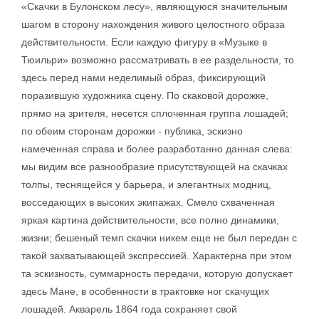
«Скачки в Булонском лесу», являющуюся значительным
шагом в сторону нахождения живого целостного образа
действительности. Если каждую фигуру в «Музыке в
Тюильри» возможно рассматривать в ее раздельности, то
здесь перед нами неделимый образ, фиксирующий
поразившую художника сцену. По скаковой дорожке,
прямо на зрителя, несется сплоченная группа лошадей;
по обеим сторонам дорожки - публика, эскизно
намеченная справа и более разработанно данная слева:
мы видим все разнообразие присутствующей на скачках
толпы, теснящейся у барьера, и элегантных модниц,
восседающих в высоких экипажах. Смело схваченная
яркая картина действительности, все полно динамики,
жизни; бешеный темп скачки никем еще не был передан с
такой захватывающей экспрессией. Характерна при этом
та эскизность, суммарность передачи, которую допускает
здесь Мане, в особенности в трактовке ног скачущих
лошадей. Акварель 1864 года сохраняет свой