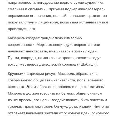
напряженности; негодование водило рукою художника,
смелыми и сильными штрихами подчеркивал Мазерель
поразившие его явления, полный ненависти, срывает он
покрывало лжи и лицемерия, показывая истинный смысл
происходящего.
Мазерель создает грандиозную символику
современности. Мертвые вещи одухотворяются, они
начинают действовать, вмешиваясь в жизнь людей.
Пушки, снаряды, намогильные кресты, скелеты ведут
вокруг мертвецов дьявольский хоровод («Шабаш»).
Крупными штрихами рисует Мазерель образы-типы
современного общества - капиталиста, попа, военного,
газетчика. Эти изображения поневоле еще схематичны.
Мазерель должен говорить на беглом, общепонятном
языке прессы, его цель - воздействовать, быть понятным
тысячам, десяткам тысяч. Он чужд детализации. Ничто не
отвлекает внимания зрителя от основной идеи, основного