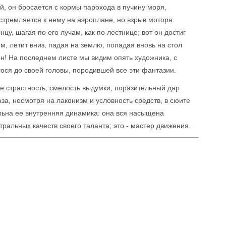
й, он бросается с кормы парохода в пучину моря,
стремляется к нему на аэроплане, но взрыв мотора
лнцу, шагая по его лучам, как по лестнице; вот он достиг
м, летит вниз, падая на землю, попадая вновь на стол
н! На последнем листе мы видим опять художника, с
ся до своей головы, породившей все эти фантазии.
ее страстность, смелость выдумки, поразительный дар
за, несмотря на лаконизм и условность средств, в сюите
льна ее внутренняя динамика: она вся насыщена
ральных качеств своего таланта; это - мастер движения.