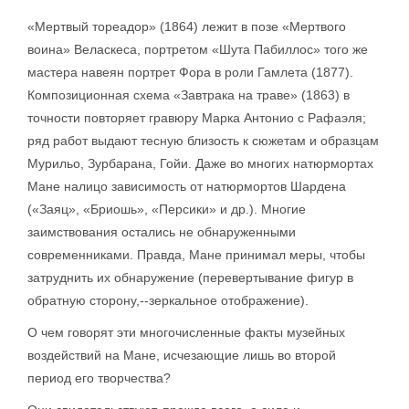
«Мертвый тореадор» (1864) лежит в позе «Мертвого
воина» Веласкеса, портретом «Шута Пабиллос» того же
мастера навеян портрет Фора в роли Гамлета (1877).
Композиционная схема «Завтрака на траве» (1863) в
точности повторяет гравюру Марка Антонио с Рафаэля;
ряд работ выдают тесную близость к сюжетам и образцам
Мурильо, Зурбарана, Гойи. Даже во многих натюрмортах
Мане налицо зависимость от натюрмортов Шардена
(«Заяц», «Бриошь», «Персики» и др.). Многие
заимствования остались не обнаруженными
современниками. Правда, Мане принимал меры, чтобы
затруднить их обнаружение (перевертывание фигур в
обратную сторону,--зеркальное отображение).
О чем говорят эти многочисленные факты музейных
воздействий на Мане, исчезающие лишь во второй
период его творчества?