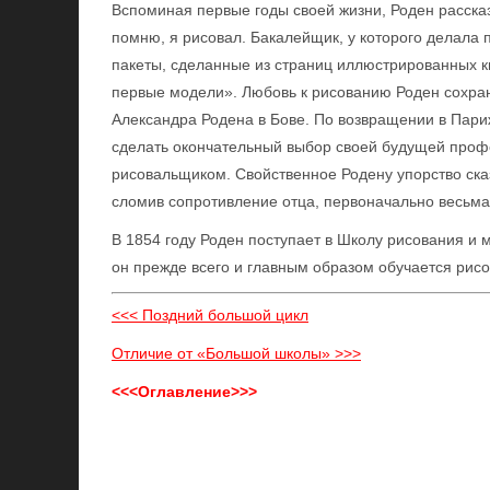
Вспоминая первые годы своей жизни, Роден расска
помню, я рисовал. Бакалейщик, у которого делала 
пакеты, сделанные из страниц иллюстрированных кн
первые модели». Любовь к рисованию Роден сохран
Александра Родена в Бове. По возвращении в Пари
сделать окончательный выбор своей будущей профе
рисовальщиком. Свойственное Родену упорство сказ
сломив сопротивление отца, первоначально весьма
В 1854 году Роден поступает в Школу рисования и м
он прежде всего и главным образом обучается рис
<<< Поздний большой цикл
Отличие от «Большой школы» >>>
<<<Оглавление>>>