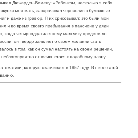
зывал Дюжарден-Бомецу: «Ребенком, насколько я себя
покупки моя мать, заворачивал чернослив в бумажные
иг и даже из гравюр. Я их срисовывал: это были мои
ил и во время своего пребывания в пансионе у дяди
ж, когда четырнадцатилетнему мальчику предстояло
ссии, он твердо заявляет о своем желании стать
алось в том, как он сумел настоять на своем решении,
 неблагоприятно относившегося к подобному плану.
атематики, которую оканчивает в 1857 году. В школе этой
ованию.