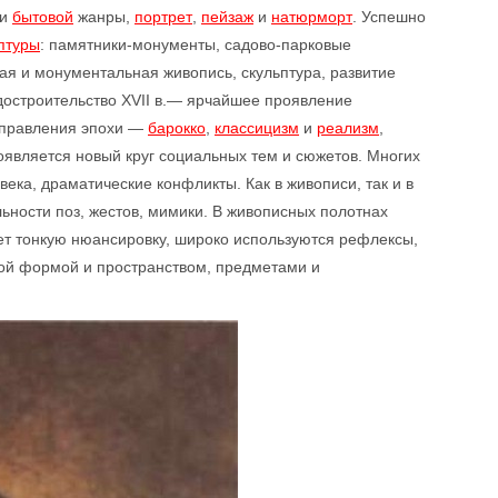
и
бытовой
жанры,
портрет
,
пейзаж
и
натюрморт
. Успешно
птуры
: памятники-монументы, садово-парковые
вая и монументальная живопись, скульптура, развитие
адостроительство XVII в.— ярчайшее проявление
аправления эпохи —
барокко
,
классицизм
и
реализм
,
является новый круг социальных тем и сюжетов. Многих
ека, драматические конфликты. Как в живописи, так и в
ьности поз, жестов, мимики. В живописных полотнах
ает тонкую нюансировку, широко используются рефлексы,
кой формой и пространством, предметами и