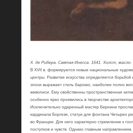
X. де Рибера. Святая Инесса. 1641. Холст, масло
В XVII в. формируются новые национальные худож
центры. Развитие искусства определяется борьбой
эпохи выражает стиль барокко, наиболее полно воп
живописи. Ему свойственны пространственная акти
особенно ярко проявились в творчестве архитекто
Исключительно одаренный мастер Бернини прослави
кардинала Боргезе, статуи для фонтана Четырех ре
во Франции. Для него характерно стремление к гос
поступков и чувств. Однако главным направлением,