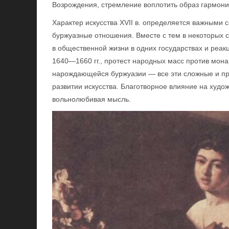
Возрождения, стремление воплотить образ гармони
Характер искусства XVII в. определяется важными
буржуазные отношения. Вместе с тем в некоторых 
в общественной жизни в одних государствах и реа
1640—1660 гг., протест народных масс против мона
нарождающейся буржуазии — все эти сложные и пр
развитии искусства. Благотворное влияние на худо
вольнолюбивая мысль.