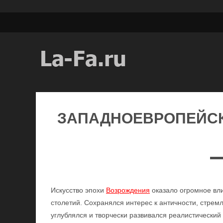
ЗАПАДНОЕВРОПЕЙСК
Искусство эпохи
Возрождения
оказало огромное вл
столетий. Сохранялся интерес к античности, стрем
углублялся и творчески развивался реалистический