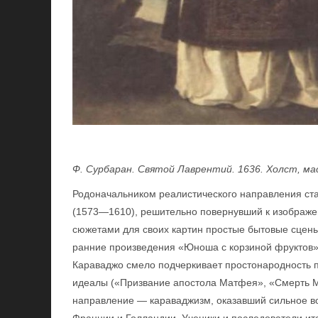
Ф. Сурбаран. Святой Лаврентий. 1636. Холст, м
Родоначальником реалистического направления ст
(1573—1610), решительно повернувший к изображе
сюжетами для своих картин простые бытовые сцены,
ранние произведения «Юноша с корзиной фруктов»,
Караваджо смело подчеркивает простонародность 
идеалы («Призвание апостола Матфея», «Смерть М
направление — караваджизм, оказавший сильное во