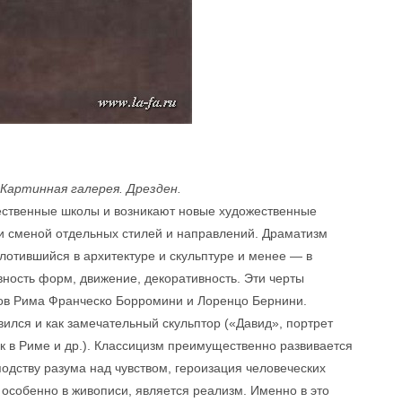
. Картинная галерея. Дрезден.
ественные школы и возникают новые художественные
 и сменой отдельных стилей и направлений. Драматизм
лотившийся в архитектуре и скульптуре и менее — в
вность форм, движение, декоративность. Эти черты
ров Рима Франческо Борромини и Лоренцо Бернини.
лся и как замечательный скульптор («Давид», портрет
к в Риме и др.). Классицизм преимущественно развивается
подству разума над чувством, героизация человеческих
 особенно в живописи, является реализм. Именно в это