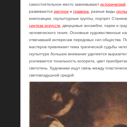
самостоятельное место завоевывают
исторический
развиваются
рисунок
и
гравюра
, разные виды
скуль
композиции, скульптурные группы, портрет. Станко
синтеза искусств
, дворцовые ансамбли, парки и гр
человеческого гения. Основные художественные н
отвечавший интересам передовых сил общества. По
мастеров привлекает тема трагической судьбы челов
скульптуре большое внимание уделяется выразител
усиливается тональность колорита, цвет приобрет
светотень. Художники ищут связь между пластичес
световоздушной средой.