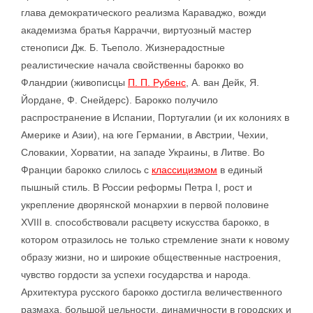
глава демократического реализма Караваджо, вожди
академизма братья Карраччи, виртуозный мастер
стенописи Дж. Б. Тьеполо. Жизнерадостные
реалистические начала свойственны барокко во
Фландрии (живописцы
П. П. Рубенс
, А. ван Дейк, Я.
Йордане, Ф. Снейдерс). Барокко получило
распространение в Испании, Португалии (и их колониях в
Америке и Азии), на юге Германии, в Австрии, Чехии,
Словакии, Хорватии, на западе Украины, в Литве. Во
Франции барокко слилось с
классицизмом
в единый
пышный стиль. В России реформы Петра I, рост и
укрепление дворянской монархии в первой половине
XVIII в. способствовали расцвету искусства барокко, в
котором отразилось не только стремление знати к новому
образу жизни, но и широкие общественные настроения,
чувство гордости за успехи государства и народа.
Архитектура русского барокко достигла величественного
размаха, большой цельности, динамичности в городских и