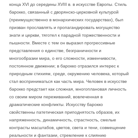
конца XVI до середины XVIII в. в искусстве Европы. Стиль
барокко, связанный с дворянско-церковной культурой
(преимущественно в монархических государствах), был
призван прославлять и пропагандировать могущество
знати и церкви, тяготел к парадной торжественности и
пышности. Вместе с тем он выразил прогрессивные
представления о единстве, безграничности и
многообразии мира, о его сложности, изменчивости,
постоянном движении; в барокко отразился интерес к
природным стихиям, среде, окружению человека, который
стал восприниматься как часть мира. Человек в искусстве
барокко предстает как сложная, многоплановая личность
со своим миром переживаний, вовлеченная в
драматические конфликты. Искусству барокко
свойственны патетическая приподнятость образов, их
напряженность, динамичность, страстность, смелые
контрасты масштабов, цветов, света и тени, совмещение
реальности и фантазии, стремление к слиянию