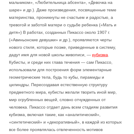
мальчиком», «Любительница абсента», «Девочка на
шаре» и др.). Даже произведения, посвященные теме
материнства, проникнуты не счастьем и радостью, а
тревогой и заботой матери о судьбе ребенка («Мать и
дитя») В работах, созданных Пикассо около 1907 г.
(«Авиньонские девушки» и др.), проявляются черты
нового стиля, которые позже, приведенные в систему,
дадут имя для новой школы живописи, —
кубизма
.
Кубисты, и среди них глава течения — сам Пикассо,
использовали для построения форм элементарные
геометрические тела, будь то кубы, пирамиды и
цилиндры. Пересоздавая естественную структуру
предметного мира, кубисты желали творить иной мир,
мир огрубленных вещей, словно отчужденных от
человека. Пикассо отдает дань всем стадиям развития
кубизма, включая такие, как «аналитический»,
«синтетический» и «декоративный», в каждой из которых
все более проявлялась отвлеченность мотивов