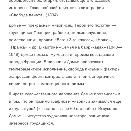
борющегося пролетария, отстаивающего классовые
интересы. Таков рабочий-печатник в литографии
«Свобода печати» (1834).
Домье — прекрасный живописец. Герои его полотен —
трудящиеся Франции: рабочие, мелкие служащие,
ремесленники, прачки: «Вагон 3-го класса», «Ноша»,
«Прачка» и др. В картине «Семья на баррикадах» (1848—
1849) Домье показал мужество и героизм восставшего
народа Франции. В живописи Домье привлекают
темпераментное исполнение, свобода письма и фактуры,
экспрессия форм, контрасты света и тени, энергичные
линии, острые композиционные ритмы.
Широта художественного дарования Домье проявилась и
в том, что он помимо графики и живописи занимался еще
и скульптурой (известно свыше 60 его работ). Искусство
Домье — искусство художника-новатора, защитника
интересов трудящихся.