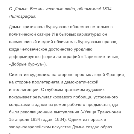
О. Домье. Все мы честные люди, обнимемся! 1834.
Литография.
Домье критиковал буржуазное общество не только в
политической сатире И в бытовых карикатурах он
насмешливый и едкий обличитель буржуазных нравов,
когда человеческое достоинство уродливо
деформируется (серии литографий «Парижские типы»,
«Добрые буржуа»).
Симпатии художника на стороне простых людей Франции,
на стороне пролетариата и демократической
интеллигенции. С глубоким трагизмом художник
показывает результат кровавого побоища, устроенного
солдатами в одном из домов рабочего предместья, где
были революционные выступления («Улица Транснонен
15 апреля 1834 года», 1834). Одним из первых в
западноевропейском искусстве Домье создал образ