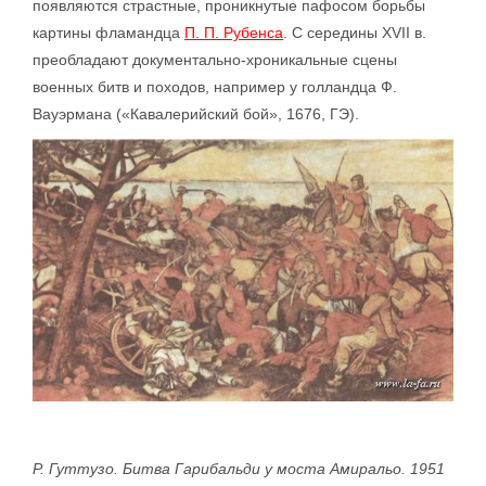
появляются страстные, проникнутые пафосом борьбы
картины фламандца
П. П. Рубенса
. С середины XVII в.
преобладают документально-хроникальные сцены
военных битв и походов, например у голландца Ф.
Вауэрмана («Кавалерийский бой», 1676, ГЭ).
Р. Гуттузо. Битва Гарибальди у моста Амиральо. 1951