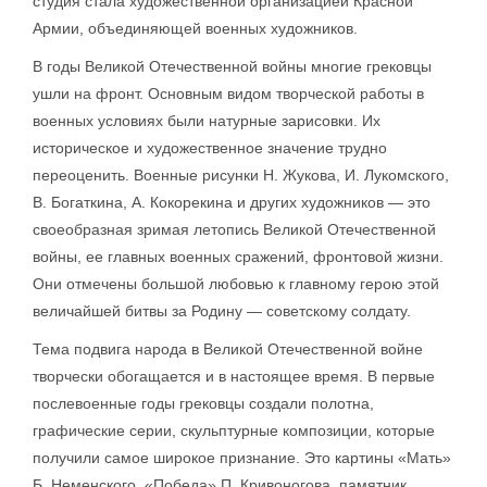
студия стала художественной организацией Красной
Армии, объединяющей военных художников.
В годы Великой Отечественной войны многие грековцы
ушли на фронт. Основным видом творческой работы в
военных условиях были натурные зарисовки. Их
историческое и художественное значение трудно
переоценить. Военные рисунки Н. Жукова, И. Лукомского,
В. Богаткина, А. Кокорекина и других художников — это
своеобразная зримая летопись Великой Отечественной
войны, ее главных военных сражений, фронтовой жизни.
Они отмечены большой любовью к главному герою этой
величайшей битвы за Родину — советскому солдату.
Тема подвига народа в Великой Отечественной войне
творчески обогащается и в настоящее время. В первые
послевоенные годы грековцы создали полотна,
графические серии, скульптурные композиции, которые
получили самое широкое признание. Это картины «Мать»
Б. Неменского, «Победа» П. Кривоногова, памятник