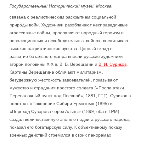
Государственный Исторический музей. Москва.
связана с реалистическим раскрытием социальной
природы войн. Художники разоблачают несправедливые
агрессивные войны, прославляют народный героизм в
революционных и освободительных войнах, воспитывают
высокие патриотические чувства. Ценный вклад в
развитие батального жанра внесли русские художники
второй половины XIX в. В. В. Верещагин и
В. И. Суриков
.
Картины Верещагина обличают милитаризм,
безудержную жестокость завоевателей, показывают
мужество и страдания простого солдата («После атаки.
Перевалочный пункт под Плевной», 1881, ГТГ). Суриков в
полотнах «Покорение Сибири Ермаком» (1895) и
«Переход Суворова через Альпы» (1899, оба в ГРМ)
создал величественную эпопею подвига русского народа,
показал его богатырскую силу. К объективному показу
военных действий стремился в своих панорамах