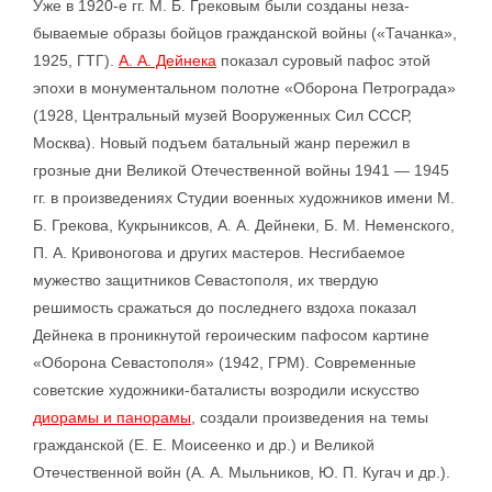
Уже в 1920-е гг. М. Б. Грековым были созданы неза­
бываемые образы бойцов гражданской войны («Тачанка»,
1925, ГТГ).
А. А. Дейнека
показал суровый пафос этой
эпохи в монументальном полотне «Оборона Петрограда»
(1928, Центральный музей Вооруженных Сил СССР,
Москва). Новый подъем батальный жанр пережил в
грозные дни Великой Отечественной войны 1941 — 1945
гг. в произведениях Студии военных художников имени М.
Б. Грекова, Кукрыниксов, А. А. Дейнеки, Б. М. Неменского,
П. А. Кривоногова и других мастеров. Несгибаемое
мужество защитников Севастополя, их твердую
решимость сражаться до последнего вздоха показал
Дейнека в проникнутой героическим пафосом картине
«Оборона Севастополя» (1942, ГРМ). Современные
советские художники-баталисты возродили искусство
диорамы и панорамы
, создали произведения на темы
гражданской (Е. Е. Моисеенко и др.) и Великой
Отечественной войн (А. А. Мыльников, Ю. П. Кугач и др.).