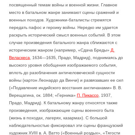
посвященный темам войны и военной жизни. Главное
место в батальном жанре занимают сцены сражений и
военных походов. Художники-баталисты стремятся
передать пафос и героику войны. Нередко им удается
раскрыть исторический смысл военных событий. В этом
случае произведения батального жанра сближаются с
историческим жанром (например, «Сдача Бреды»
Д.
Веласкеса
, 1634—1635, Прадо, Мадрид), поднимаясь до
высокого уровня обобщения изображаемого события,
вплоть до разоблачения античеловеческой сущности
войны (картон Леонардо да Винчи) и развязавших ее сил
(«Подавление индийского восстания англичанами» В. В.
Верещагина, ок. 1884; «Герника»
П. Пикассо
, 1937,
Прадо, Мадрид). К батальному жанру относятся также
произведения, изображающие сцены военного быта
(жизнь в походах, лагерях, казармах). С большой
наблюдательностью фиксировал эти сцены французский
художник XVIII в. А. Ватто («Военный роздых», «Тягости