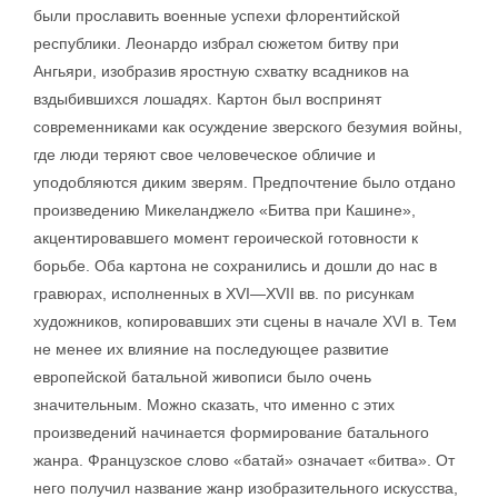
были прославить военные успехи флорентийской
республики. Леонардо избрал сюжетом битву при
Ангьяри, изобразив яростную схватку всадников на
вздыбившихся лошадях. Картон был воспринят
современниками как осуждение зверского безумия войны,
где люди теряют свое человеческое обличие и
уподобляются диким зверям. Предпочтение было отдано
произведению Микеланджело «Битва при Кашине»,
акцентировавшего момент героической готовности к
борьбе. Оба картона не сохранились и дошли до нас в
гравюрах, исполненных в XVI—XVII вв. по рисункам
художников, копировавших эти сцены в начале XVI в. Тем
не менее их влияние на последующее развитие
европейской батальной живописи было очень
значительным. Можно сказать, что именно с этих
произведений начинается формирование батального
жанра. Французское слово «батай» означает «битва». От
него получил название жанр изобразительного искусства,