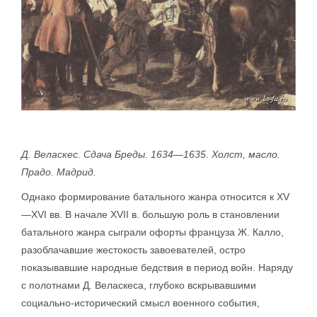
Д. Веласкес. Сдача Бреды. 1634—1635. Холст, масло.
Пра­до. Мадрид.
Однако формирование батального жанра относится к XV
—XVI вв. В начале XVII в. большую роль в становлении
батального жанра сыграли офорты француза Ж. Калло,
разоблачавшие жестокость завоевателей, остро
показывавшие народные бедствия в период войн. Наряду
с полотнами Д. Веласкеса, глубоко вскрывавшими
социально-исторический смысл военного события,