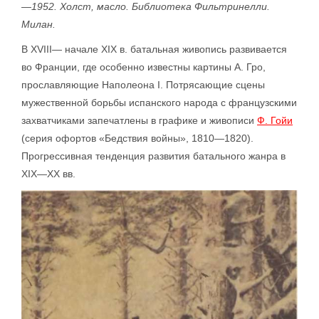
—1952. Холст, масло. Библиотека Фильтринелли.
Милан.
В XVIII— начале XIX в. батальная живопись развивается
во Франции, где особенно известны картины А. Гро,
прославляющие Наполеона I. Потрясающие сцены
мужественной борьбы испанского народа с французскими
захватчиками запечатлены в графике и живописи
Ф. Гойи
(серия офортов «Бедствия войны», 1810—1820).
Прогрессивная тенденция развития батального жанра в
XIX—XX вв.