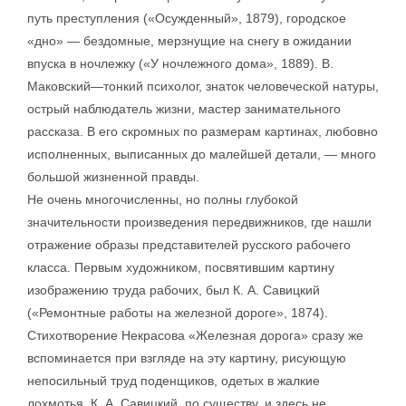
путь преступления («Осужденный», 1879), городское
«дно» — бездомные, мерзнущие на снегу в ожидании
впуска в ночлежку («У ночлежного дома», 1889). В.
Маковский—тонкий психолог, знаток человеческой натуры,
острый наблюдатель жизни, мастер занимательного
рассказа. В его скромных по размерам картинах, любовно
исполненных, выписанных до малейшей детали, — много
большой жизненной правды.
Не очень многочисленны, но полны глубокой
значительности произведения передвижников, где нашли
отражение образы представителей русского рабочего
класса. Первым художником, посвятившим картину
изображению труда рабочих, был К. А. Савицкий
(«Ремонтные работы на железной дороге», 1874).
Стихотворение Некрасова «Железная дорога» сразу же
вспоминается при взгляде на эту картину, рисующую
непосильный труд поденщиков, одетых в жалкие
лохмотья. К. А. Савицкий, по существу, и здесь не