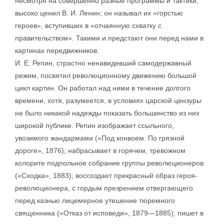
несмотря на совершенно разные программы и тактики,
высоко ценил В. И. Ленин; он называл их «горстью
героев», вступивших в «отчаянную схватку с
правительством». Такими и предстают они перед нами в
картинах передвижников.
И. Е. Репин, страстно ненавидевший самодержавный
режим, посвятил революционному движению большой
цикл картин. Он работал над ними в течение долгого
времени, хотя, разумеется, в условиях царской цензуры
не было никакой надежды показать большинство из них
широкой публике. Репин изображает ссыльного,
увозимого жандармами («Под конвоем. По грязной
дороге», 1876); набрасывает в горячем, тревожном
колорите подпольное собрание группы революционеров
(«Сходка», 1883); воссоздает прекрасный образ героя-
революционера, с гордым презрением отвергающего
перед казнью лицемерное утешение тюремного
священника («Отказ от исповеди», 1879—1885); пишет в