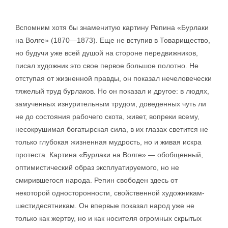
Вспомним хотя бы знаменитую картину Репина «Бурлаки
на Волге» (1870—1873). Еще не вступив в Товарищество,
но будучи уже всей душой на стороне передвижников,
писал художник это свое первое большое полотно. Не
отступая от жизненной правды, он показал нечеловечески
тяжелый труд бурлаков. Но он показал и другое: в людях,
замученных изнурительным трудом, доведенных чуть ли
не до состояния рабочего скота, живет, вопреки всему,
несокрушимая богатырская сила, в их глазах светится не
только глубокая жизненная мудрость, но и живая искра
протеста. Картина «Бурлаки на Волге» — обобщенный,
оптимистический образ эксплуатируемого, но не
смирившегося народа. Репин свободен здесь от
некоторой односторонности, свойственной художникам-
шестидесятникам. Он впервые показал народ уже не
только как жертву, но и как носителя огромных скрытых