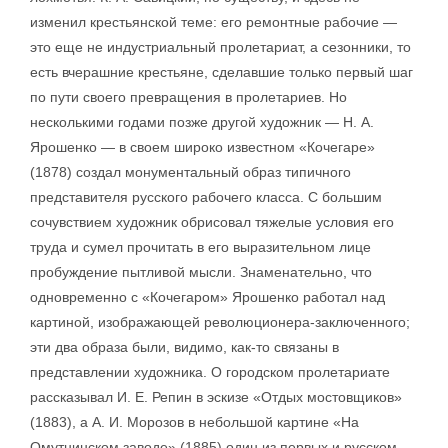
изменил крестьянской теме: его ремонтные рабочие —
это еще не индустриальный пролетариат, а сезонники, то
есть вчерашние крестьяне, сделавшие только первый шаг
по пути своего превращения в пролетариев. Но
несколькими годами позже другой художник — Н. А.
Ярошенко — в своем широко известном «Кочегаре»
(1878) создал монументальный образ типичного
представителя русского рабочего класса. С большим
сочувствием художник обрисовал тяжелые условия его
труда и сумел прочитать в его выразительном лице
пробуждение пытливой мысли. Знаменательно, что
одновременно с «Кочегаром» Ярошенко работал над
картиной, изображающей революционера-заключенного;
эти два образа были, видимо, как-то связаны в
представлении художника. О городском пролетариате
рассказывал И. Е. Репин в эскизе «Отдых мостовщиков»
(1883), а А. И. Морозов в небольшой картине «На
Омутнинском заводе» (1885) один из первых и русском