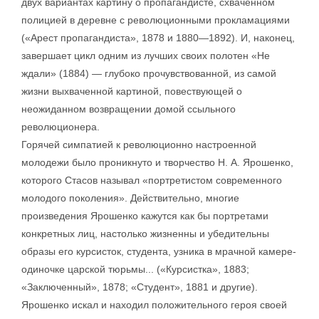
двух вариантах картину о пропагандисте, схваченном
полицией в деревне с революционными прокламациями
(«Арест пропагандиста», 1878 и 1880—1892). И, наконец,
завершает цикл одним из лучших своих полотен «Не
ждали» (1884) — глубоко прочувствованной, из самой
жизни выхваченной картиной, повествующей о
неожиданном возвращении домой ссыльного
революционера.
Горячей симпатией к революционно настроенной
молодежи было проникнуто и творчество Н. А. Ярошенко,
которого Стасов называл «портретистом современного
молодого поколения». Действительно, многие
произведения Ярошенко кажутся как бы портретами
конкретных лиц, настолько жизненны и убедительны
образы его курсисток, студента, узника в мрачной камере-
одиночке царской тюрьмы... («Курсистка», 1883;
«Заключенный», 1878; «Студент», 1881 и другие).
Ярошенко искал и находил положительного героя своей