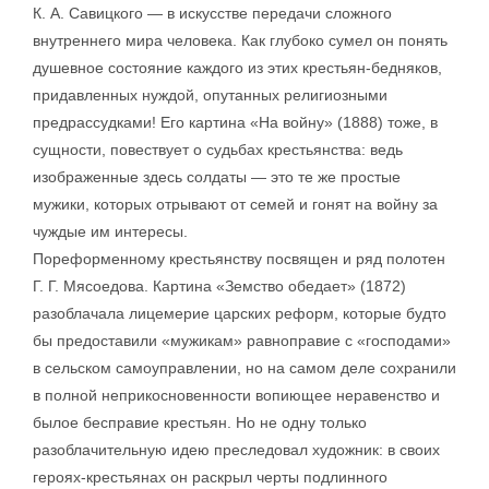
К. А. Савицкого — в искусстве передачи сложного
внутреннего мира человека. Как глубоко сумел он понять
душевное состояние каждого из этих крестьян-бедняков,
придавленных нуждой, опутанных религиозными
предрассудками! Его картина «На войну» (1888) тоже, в
сущности, повествует о судьбах крестьянства: ведь
изображенные здесь солдаты — это те же простые
мужики, которых отрывают от семей и гонят на войну за
чуждые им интересы.
Пореформенному крестьянству посвящен и ряд полотен
Г. Г. Мясоедова. Картина «Земство обедает» (1872)
разоблачала лицемерие царских реформ, которые будто
бы предоставили «мужикам» равноправие с «господами»
в сельском самоуправлении, но на самом деле сохранили
в полной неприкосновенности вопиющее неравенство и
былое бесправие крестьян. Но не одну только
разоблачительную идею преследовал художник: в своих
героях-крестьянах он раскрыл черты подлинного