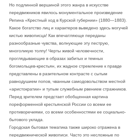
Но подлинной вершиной этого жанра в искусстве
передвижников явилось монументальное произведение
Репина «Крестный ход в Курской губернии» (1880—1883).
Какое богатство лиц и характеров выведено здесь могучей
кистью живописца! Как впечатляюще переданы
разнообразные чувства, волнующие эту пеструю,
многоликую толпу! Черты живой человечности,
проглядывающие в образах забитых и темных
богомольцев-крестьян, их жадное стремление к правде
представлены в разительном контрасте с сытым
равнодушием попов, чванным самодовольством местной
«аристократии» и тупым служебным рвением стражников.
Перед зрителем предстает обобщенная картина
пореформенной крестьянской России со всеми ее
противоречиями, со всеми особенностями ее социально-
бытового уклада.
Городская бытовая тематика также широко отражена в
передвижнической живописи. Часто это несложные по