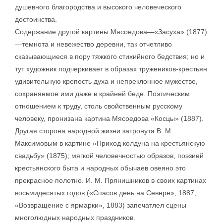
душевного благородства и высокого человеческого
достоинства.
Содержание другой картины Мясоедова—«Засуха» (1877)
—темнота и невежество деревни, так отчетливо
сказывающиеся в пору тяжкого стихийного бедствия; но и
тут художник подчеркивает в образах тружеников-крестьян
удивительную крепость духа и непреклонное мужество,
сохраняемое ими даже в крайней беде. Поэтическим
отношением к труду, столь свойственным русскому
человеку, пронизана картина Мясоедова «Косцы» (1887).
Другая сторона народной жизни затронута В. М.
Максимовым в картине «Приход колдуна на крестьянскую
свадьбу» (1875); мягкой человечностью образов, поэзией
крестьянского быта и народных обычаев овеяно это
прекрасное полотно. И. М. Прянишников в своих картинах
восьмидесятых годов («Спасов день на Севере», 1887;
«Возвращение с ярмарки», 1883) запечатлел сцены
многолюдных народных праздников.