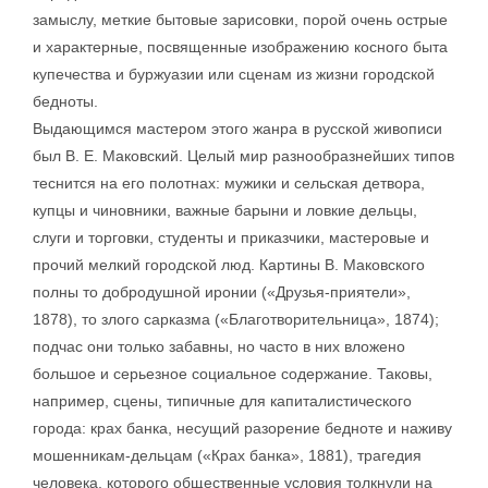
замыслу, меткие бытовые зарисовки, порой очень острые
и характерные, посвященные изображению косного быта
купечества и буржуазии или сценам из жизни городской
бедноты.
Выдающимся мастером этого жанра в русской живописи
был В. Е. Маковский. Целый мир разнообразнейших типов
теснится на его полотнах: мужики и сельская детвора,
купцы и чиновники, важные барыни и ловкие дельцы,
слуги и торговки, студенты и приказчики, мастеровые и
прочий мелкий городской люд. Картины В. Маковского
полны то добродушной иронии («Друзья-приятели»,
1878), то злого сарказма («Благотворительница», 1874);
подчас они только забавны, но часто в них вложено
большое и серьезное социальное содержание. Таковы,
например, сцены, типичные для капиталистического
города: крах банка, несущий разорение бедноте и наживу
мошенникам-дельцам («Крах банка», 1881), трагедия
человека, которого общественные условия толкнули на