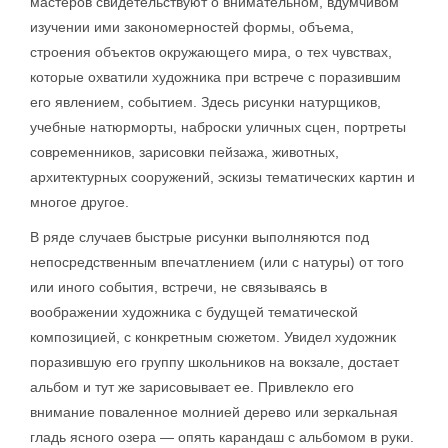
мастеров свидетельствуют о внимательном, вдумчивом
изучении ими закономерностей формы, объема,
строения объектов окружающего мира, о тех чувствах,
которые охватили художника при встрече с поразившим
его явлением, событием. Здесь рисунки натурщиков,
учебные натюрморты, наброски уличных сцен, портреты
современников, зарисовки пейзажа, животных,
архитектурных сооружений, эскизы тематических картин и
многое другое.
В ряде случаев быстрые рисунки выполняются под
непосредственным впечатлением (или с натуры) от того
или иного события, встречи, не связываясь в
воображении художника с будущей тематической
композицией, с конкретным сюжетом. Увидел художник
поразившую его группу школьников на вокзале, достает
альбом и тут же зарисовывает ее. Привлекло его
внимание поваленное молнией дерево или зеркальная
гладь ясного озера — опять карандаш с альбомом в руки.