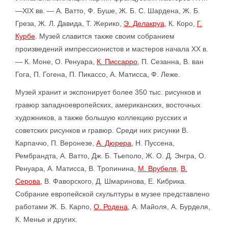
—XIX вв. — А. Ватто, Ф. Буше, Ж. Б. С. Шардена, Ж. Б.
Греза, Ж. Л. Давида, Т. Жерико,
Э. Делакруа
, К. Коро,
Г.
Курбе
. Музей славится также своим собранием
произведений импрессионистов и мастеров начала XX в.
— К. Моне, О. Ренуара,
К. Писсарро
, П. Сезанна, В. ван
Гога, П. Гогена, П. Пикассо, А. Матисса, Ф. Леже.
Музей хранит и экспонирует более 350 тыс. рисунков и
гравюр западноевропейских, американских, восточных
художников, а также большую коллекцию русских и
советских рисунков и гравюр. Среди них рисунки В.
Карпаччо, П. Веронезе,
А. Дюрера
, Н. Пуссена,
Рембрандта, А. Ватто, Дж. Б. Тьеполо, Ж. О. Д. Энгра, О.
Ренуара, А. Матисса, В. Тропинина,
М. Врубеля
,
В.
Серова
, В. Фаворского, Д. Шмаринова, Е. Кибрика.
Собрание европейской скульптуры в музее представлено
работами Ж. Б. Карпо,
О. Родена
, А. Майоля, А. Бурделя,
К. Менье и других.