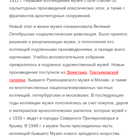
1912 г. Первыми коллекциями музея стали слепки со
скульптурных произведений классических эпох, а также с
фрагментов архитектурных сооружений.
Новый этап в жизни музея ознаменовала Великая
Октябрьская социалистическая революция. Было принято
решение о реорганизации музея, о пополнении его
коллекций подлинными произведениями, и прежде всего
картинами. Учебно-вспомогательное собрание
превратилось в подлинно художественный музей. Новые
произведения поступили из
Эрмитажа
,
Третьяковской
галереи
, бывшего Румянцевского музея в Москве, а также
из многочисленных национализированных частных
коллекций, петербургских и московских. В последующие
годы коллекции музея пополнялись за счет покупок, даров
и материалов археологических раскопок, которые музей с
с 1926 г. ведет в городах Северного Причерноморья в
Крыму. В 1948 г. к музею была присоединена часть
коллекций бывшего Музея нового западного искусства.