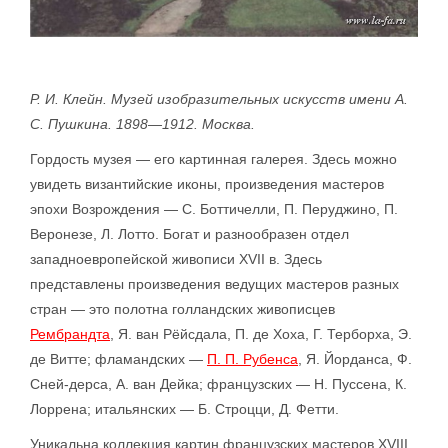
Р. И. Клейн. Музей изобразительных искусств имени А.
С. Пушкина. 1898—1912. Москва.
Гордость музея — его картинная галерея. Здесь можно
увидеть византийские иконы, произведения мастеров
эпохи Возрождения — С. Боттичелли, П. Перуджино, П.
Веронезе, Л. Лотто. Богат и разнообразен отдел
западноевропейской живописи XVII в. Здесь
представлены произведения ведущих мастеров разных
стран — это полотна голландских живописцев
Рембрандта
, Я. ван Рёйсдала, П. де Хоха, Г. Терборха, Э.
де Витте; фламандских —
П. П. Рубенса
, Я. Йорданса, Ф.
Сней-дерса, А. ван Дейка; французских — Н. Пуссена, К.
Лоррена; итальянских — Б. Строцци, Д. Фетти.
Уникальна коллекция картин французских мастеров XVIII