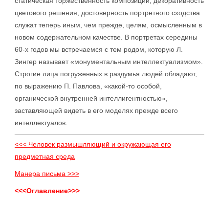
статическая торжественность композиции, декоративность
цветового решения, достоверность портретного сходства
служат теперь иным, чем прежде, целям, осмысленным в
новом содержательном качестве. В портретах середины
60-х годов мы встречаемся с тем родом, которую Л.
Зингер называет «монументальным интеллектуализмом».
Строгие лица погруженных в раздумья людей обладают,
по выражению П. Павлова, «какой-то особой,
органической внутренней интеллигентностью»,
заставляющей видеть в его моделях прежде всего
интеллектуалов.
<<< Человек размышляющий и окружающая его
предметная среда
Манера письма >>>
<<<Оглавление>>>