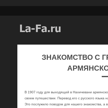
ЗНАКОМСТВО С 
АРМЯНСК
В 1907 году для выходящей в Нахичевани армянской
своем путешествии. Перевод его с русского языка 
Это послужило поводом для нашего знакомства, а 