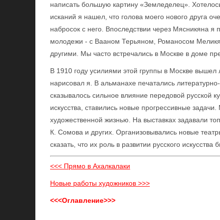
написать большую картину «Земледелец». Хотелось
исканий я нашел, что голова моего нового друга оч
набросок с него. Впоследствии через Мясникяна я 
молодежи - с Вааном Терьяном, Романосом Мелик
другими. Мы часто встречались в Москве в доме пр
В 1910 году усилиями этой группы в Москве вышел 
нарисовал я. В альманахе печатались литературно-
сказывалось сильное влияние передовой русской ку
искусства, ставились новые прогрессивные задачи.
художественной жизнью. На выставках задавали топ
К. Сомова и других. Организовывались новые теат
сказать, что их роль в развитии русского искусства 
<<< Прямо в Ахалкалаки
Новые работы художников >>>
<<<Оглавление>>>