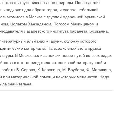
 показать труженика на лоне природы. После долгих
ень подходит для образа героя, и сделал небольшой
познакомился в Москве с группой одаренной армянской
яном, Цолаком Ханзадяном, Погосом Макинцяном и
еподавателя Лазаревского института Каранета Кусикьяна.
литературный альманах «Гарун», обложку которого
критические материалы. На всех членах этого кружка
льтуры. В Москве велись поиски новых путей во всех видах
 Москва в этот период жила интенсивной литературной и
 работы В. Серова, К. Коровина, М. Врубеля, Ф. Малявина,
ры при материальной помощи некоторых меценатов. Надо
была значительна.