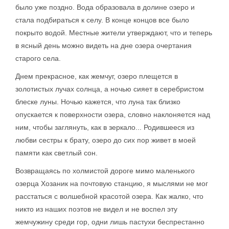
было уже поздно. Вода образовала в долине озеро и
стала подбираться к селу. В конце концов все было
покрыто водой. Местные жители утверждают, что и теперь
в ясный день можно видеть на дне озера очертания
старого села.
Днем прекрасное, как жемчуг, озеро плещется в
золотистых лучах солнца, а ночью сияет в серебристом
блеске луны. Ночью кажется, что луна так близко
опускается к поверхности озера, словно наклоняется над
ним, чтобы заглянуть, как в зеркало... Родившееся из
любви сестры к брату, озеро до сих пор живет в моей
памяти как светлый сон.
Возвращаясь по холмистой дороге мимо маленького
озерца Хозаник на почтовую станцию, я мыслями не мог
расстаться с волшебной красотой озера. Как жалко, что
никто из наших поэтов не видел и не воспел эту
жемчужину среди гор, одни лишь пастухи беспрестанно