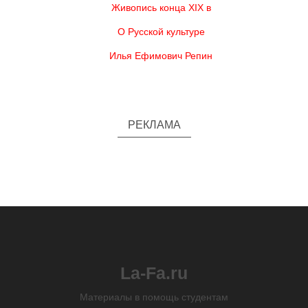
Живопись конца XIX в
О Русской культуре
Илья Ефимович Репин
РЕКЛАМА
La-Fa.ru
Материалы в помощь студентам