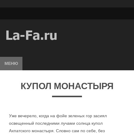
МЕНЮ
КУПОЛ МОНАСТЫРЯ
Уже вечерело, когда на фойе зеленых гор засиял
освещенный последними лучами солнца купол
Ахпатского монастыря. Словно сам по себе, без