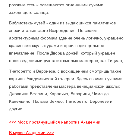
розовые стены освещаются огненными лучами
заходящего солнца.
Библиотека-музей - одни из выдающихся памятников
эпохи итальянского Возрождения. По своим
архитектурным формам здание очень логично, украшено
красивыми скульптурами и производит цельное
впечатление. После Дворца дожей, который украшен
произведениями рук таких смелых мастеров, как Тициан,
Тинторетто и Веронезе, с восхищением смотришь также
картины Академической галереи. Здесь своими лучшими
работами представлены мастера венецианской школы:
Джоваини Беллини, Карпаччо, Виварини, Чима да
Канельяно, Пальма Веккьо, Тпнторетто, Веронезе и
другие.
<<< Мост, протянувшийся напротив Академии
В музее Академии >>>