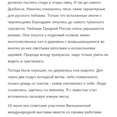
долинах паслись стада и отары овец. И так до самого
Донбасса. Наконец показались леса, такие характерные
для русского пейзажа. Только что вспаханные земли с
чернеющими бороздами тянулись до самого туманного
горизонта. Пейзажи Средней России очень украшаются
реками. Они тянутся у подножий холмов, мимо
многочисленных сел и деревень с возвышающимися во
многих из них светлыми куполами и колокольнями
церквей. Природа всюду прекрасна, надо только уметь ее
видеть и чувствовать.
Погода была хорошая, но держалась она недолго. Дня
через два подул холодный ветер, небо помрачнело,
пошел дождь со снегом - север напоминал о себе. Люди
съежились, оделись по-зимнему. Я с завистью стал
вспоминать ласковую южную весну.
16 июня все советские участники Венецианской
международной выставки вместе со своими работами