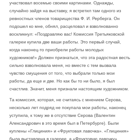
участвовал восемью своими картинами. Однажды,
случайно зайдя на выставку, я встретил там одного из
ревностных членов товарищества Ф. И. Рерберга. Он
подошел ко мне, обнял, расцеловал и взволнованно
воскликнул: «Поздравляю вас! Комиссия Третьяковской
галереи купила две ваши работы. Это первый случай,
когда наконец-то приобрели работы молодых
художников!» Должен признаться, что эта радостная весть
сильно взволновала меня, но вместе с тем вызвала
чувство смущения от того, что выбрали только мои
работы, да еще и две. Но как бы то ни было, я был
счастлив. Значит, меня признали настоящим художником.
Та комиссия, которая, не считаясь с мнением Серова,
несколько лет подряд не покупала мои работы, наконец
уступила, к тому же в отсутствие Серова (Валентин
Александрович в это время был в Петербурге). Были
куплены «Глициния» и «Фруктовая лавочка». «Глициния»
была выставлена в галерее, а «Фруктовую лавочку»