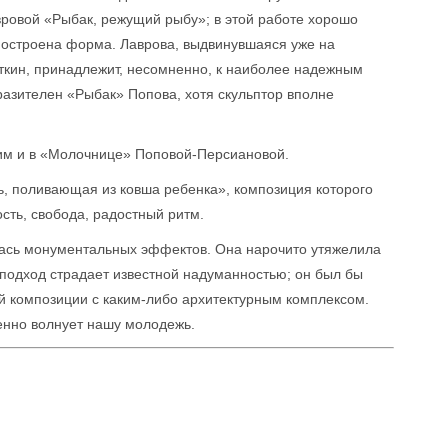
вровой «Рыбак, режущий рыбу»; в этой работе хорошо
построена форма. Лаврова, выдвинувшаяся уже на
кин, принадлежит, несомненно, к наиболее надежным
азителен «Рыбак» Попова, хотя скульптор вполне
им и в «Молочнице» Поповой-Персиановой.
, поливающая из ковша ребенка», композиция которого
сть, свобода, радостный ритм.
ась монументальных эффектов. Она нарочито утяжелила
 подход страдает известной надуманностью; он был бы
й композиции с каким-либо архитектурным комплексом.
енно волнует нашу молодежь.