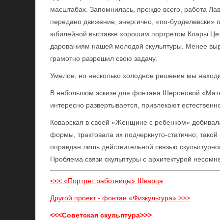
масштабах. Запомнилась, прежде всего, работа Ла
передано движение, энергично, «по-бурделевски» 
юбилейной выставке хорошим портретом Клары Цет
дарованиям нашей молодой скульптуры. Менее выр
грамотно разрешил свою задачу.
Умелое, но несколько холодное решение мы наход
В небольшом эскизе для фонтана Шероновой «Мать
интересно развертывается, привлекают естественно
Коварская в своей «Женщине с ребенком» добивал
формы, трактовала их подчеркнуто-статично; такой
оправдан лишь действительной связью скульптурно
Проблема связи скульптуры с архитектурой несомн
<<< «Портрет работницы» Шварца
Другой проект - фонтан «Физкультура» >>>
<<<Советская скульптура>>>