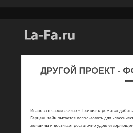
ДРУГОЙ ПРОЕКТ - 
Иванова в своем эскизе «Прачки» стремится доби
Герценштейн пытается использовать для классичес
женщины и достигает достаточно удовлетворяющег