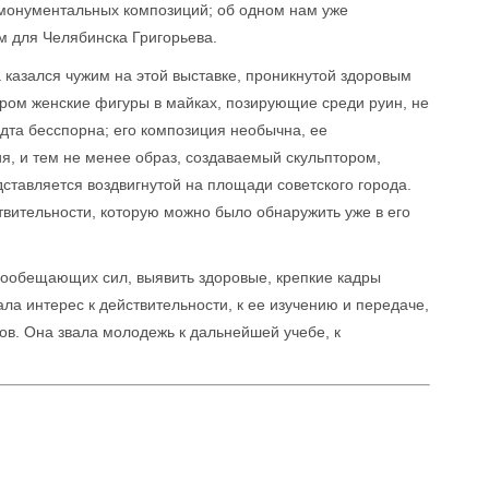
 монументальных композиций; об одном нам уже
м для Челябинска Григорьева.
 казался чужим на этой выставке, проникнутой здоровым
ом женские фигуры в майках, позирующие среди руин, не
та бесспорна; его композиция необычна, ее
, и тем не менее образ, создаваемый скульптором,
дставляется воздвигнутой на площади советского города.
твительности, которую можно было обнаружить уже в его
гообещающих сил, выявить здоровые, крепкие кадры
а интерес к действительности, к ее изучению и передаче,
в. Она звала молодежь к дальнейшей учебе, к