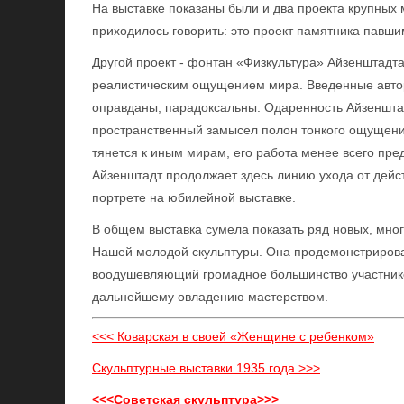
На выставке показаны были и два проекта крупных
приходилось говорить: это проект памятника павши
Другой проект - фонтан «Физкультура» Айзенштадта
реалистическим ощущением мира. Введенные автор
оправданы, парадоксальны. Одаренность Айзенштад
пространственный замысел полон тонкого ощущения
тянется к иным мирам, его работа менее всего пре
Айзенштадт продолжает здесь линию ухода от дейс
портрете на юбилейной выставке.
В общем выставка сумела показать ряд новых, мно
Нашей молодой скульптуры. Она продемонстрировал
воодушевляющий громадное большинство участнико
дальнейшему овладению мастерством.
<<< Коварская в своей «Женщине с ребенком»
Скульптурные выставки 1935 года >>>
<<<Советская скульптура>>>