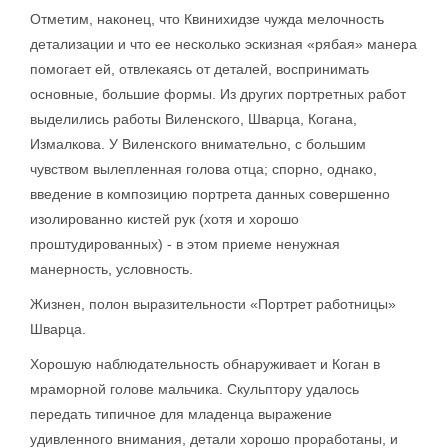
Отметим, наконец, что Квинихидзе чужда мелочность
детализации и что ее несколько эскизная «рябая» манера
помогает ей, отвлекаясь от деталей, воспринимать
основные, большие формы. Из других портретных работ
выделились работы Виленского, Шварца, Когана,
Измалкова. У Виленского внимательно, с большим
чувством вылепленная голова отца; спорно, однако,
введение в композицию портрета данных совершенно
изолированно кистей рук (хотя и хорошо
проштудированных) - в этом приеме ненужная
манерность, условность.
Жизнен, полон выразительности «Портрет работницы»
Шварца.
Хорошую наблюдательность обнаруживает и Коган в
мраморной голове мальчика. Скульптору удалось
передать типичное для младенца выражение
удивленного внимания, детали хорошо проработаны, и