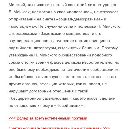
Минский, как пишет известный советский литературовед
Б. Мей-лах, несмотря на свое «полевение», не отказался
от притязаний на синтез «социал-демократизма» и
«мистицизма». Не случайна была и полемика Н. Минского
с горьковскими «Заметками о мещанстве», и его
внутриредакционное выступление против принципов
партийности литературы, выдвинутых Лениным. Поэтому
утверждение Н. Минского о существовании подобного
союза с точки зрения фактов целиком несостоятельно, но
оно было ему необходимо по тактическим соображениям,
чтобы обосновать полную возможность таких «союзов» в
других органах, редакции которых, как он писал, не
нарушают договорные отношения с такой
«бесцеремонной развязностью», как это якобы сделали
по отношению к нему в «Новой жизни» .
<<< Вслед за третьестепенными поэтами
Синтез «социал-демократизма» и «мистицизма» >>>