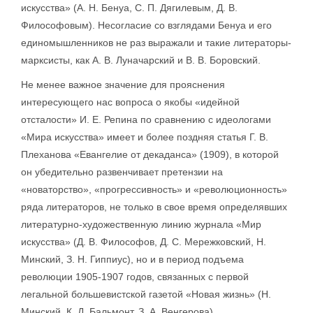
искусства» (А. Н. Бенуа, С. П. Дягилевым, Д. В.
Философовым). Несогласие со взглядами Бенуа и его
единомышленников не раз выражали и такие литераторы-
марксисты, как А. В. Луначарский и В. В. Боровский.
Не менее важное значение для прояснения
интересующего нас вопроса о якобы «идейной
отсталости» И. Е. Репина по сравнению с идеологами
«Мира искусства» имеет и более поздняя статья Г. В.
Плеханова «Евангелие от декаданса» (1909), в которой
он убедительно развенчивает претензии на
«новаторство», «прогрессивность» и «революционность»
ряда литераторов, не только в свое время определявших
литературно-художественную линию журнала «Мир
искусства» (Д. В. Философов, Д. С. Мережковский, Н.
Минский, З. Н. Гиппиус), но и в период подъема
революции 1905-1907 годов, связанных с первой
легальной большевистской газетой «Новая жизнь» (Н.
Минский, К. Д. Бальмонт, З. А. Венгерова).