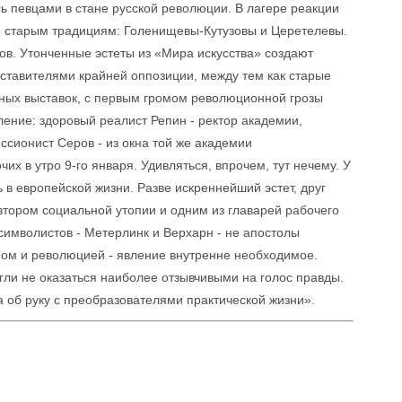
сь певцами в стане русской революции. В лагере реакции
е старым традициям: Голенищевы-Кутузовы и Церетелевы.
ов. Утонченные эстеты из «Мира искусства» создают
ставителями крайней оппозиции, между тем как старые
ных выставок, с первым громом революционной грозы
ение: здоровый реалист Репин - ректор академии,
ссионист Серов - из окна той же академии
их в утро 9-го января. Удивляться, впрочем, тут нечему. У
 в европейской жизни. Разве искреннейший эстет, друг
автором социальной утопии и одним из главарей рабочего
имволистов - Метерлинк и Верхарн - не апостолы
ом и революцией - явление внутренне необходимое.
ли не оказаться наиболее отзывчивыми на голос правды.
ка об руку с преобразователями практической жизни».