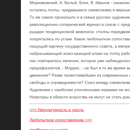
Мережковский, А. Белый, Блок, В. Иванов - оказали
остались поэты, чуждавшиеся символизма и верны
То же самое произошло и в семье русских художник
революционно-сатирический журнал в союзе с пред
рыцари тенденциозной живописи, столпы передвиж
попрятались по углам. Какое любопытное сопоставл
пишущий картину государственного совета, а импре
набрасывающий эскиз казацкой атаки на толпу рабоч
нас повторилось явление, которое уже наблюдалось
прерафаэлитов, - Моррис, - не был в то же время 
движения? Разве талантливейшие из современных с
свободы и справедливости? Союз между символизм
Художники с наиболее утонченными нервами не мог
Новаторы в области искусства не могут не стать ру
<<< Некультурность и узость
Любопытное сопоставление >>>