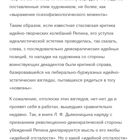
поставленные этим художником, не более, как
«выражение психофизиологического момента».
Таким образом, если известная стасовская критика
идейно-творческих колебаний Репина, его уступок
идеалистической эстетике проводилась, так сказать,
слева, с последовательно демократических идейных
позиций, то нападки на художника со стороны
воинствующих декадентов были критикой справа,
базировавшейся на либерально-буржуазных идейно-
эстетических взглядах, пытавшихся рядиться в тогу
«новизны».
К сожалению, отголоски этих взглядов, нет-нет, да и
проявят себя в работах, вышедших сравнительно
недавно. Так, в книге Л. Ф. Дьяконицына наряду с
признанием революционно-демократической стороны
убеждений Репина декларируется мысль о его якобы
«идейной отсталости». Но о какой «идейной отсталости»