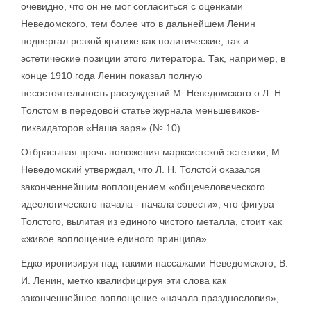
очевидно, что он не мог согласиться с оценками
Неведомского, тем более что в дальнейшем Ленин
подвергал резкой критике как политические, так и
эстетические позиции этого литератора. Так, например, в
конце 1910 года Ленин показал полную
несостоятельность рассуждений М. Неведомского о Л. Н.
Толстом в передовой статье журнала меньшевиков-
ликвидаторов «Наша заря» (№ 10).
Отбрасывая прочь положения марксистской эстетики, М.
Неведомский утверждал, что Л. Н. Толстой оказался
законченнейшим воплощением «общечеловеческого
идеологического начала - начала совести», что фигура
Толстого, вылитая из единого чистого металла, стоит как
«живое воплощение единого принципа».
Едко иронизируя над такими пассажами Неведомского, В.
И. Ленин, метко квалифицируя эти слова как
законченнейшее воплощение «начала празднословия»,