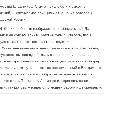
кусства Владимира Ильича привлекали и высокие
ений, и критические принципы отношения авторов к
царской России.
И. Ленин в области изобразительного искусства? До
ался не совсем ясным. Многие годы считалось, что в
удожниках и о конкретных произведениях
в «Указателе имен писателей, художников, композиторов»,
скусстве», сыгравшую большую роль в популяризации
ы всего три имени - великий немецкий художник А. Дюpep,
 Альтман, упомянутые в текстах воспоминаний о Владимире
но представлявшие многообразие интересов великого
оположность Плеханову Ленин не интересовался ни
ями, так как был «всецело поглощен рабочим движением».