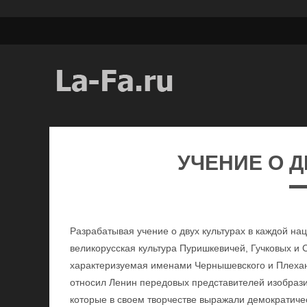
УЧЕНИЕ О Д
Разрабатывая учение о двух культурах в каждой нац
великорусская культура Пуришкевичей, Гучковых и С
характеризуемая именами Чернышевского и Плехано
относил Ленин передовых представителей изобразит
которые в своем творчестве выражали демократиче