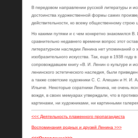
В передовом направлении русской литературы и ис
достоинства художественной формы самих произвед
действительности, ко всему общественному строю 
Но какими путями и с чем конкретно знакомился В. 
сравнительно недавнего времени вопрос этот остав
литературном наследии Ленина нет упоминаний о х
изобразительного искусства. Так, еще в 1938 году 
сопровождавшем книгу «В. И. Ленин о культуре и и
ленинского эстетического наследия, были приведен
а также советские художники С. С. Алешин и Н. И.
Ильиче. Некоторые соратники Ленина, не очень яс
вождя, в своих мемуарах утверждали, что в против
картинами, ни художниками, ни картинными галере
<<< Деятельность пламенного пропагандиста
Воспоминания родных и друзей Ленина >>>