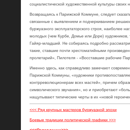
социалистической художественной культуры своих 
Возвращаясь к Парижской Коммуне, следует сказать
связанные с выявлением и подчеркиванием решаю
буржуазного эксплуататорского строя, наиболее на
молодых (чем Курбе, Домье или Доре) художников, т
Гайяр-младший. Не собираясь подробно рассматрива
такие, ставшие почти хрестоматийными произведени
пролетарий», Пилотеля - «Восставшие рабочие Па
Именно здесь, как справедливо замечают современ
Парижской Коммуны, «художники противопоставляю
контрреволюционерам всех мастей», причем образ
символического звучания», но и приобретают «боль
нащупывают типические черты в их «новой героиче
<<< Ряд крупных мастеров буржуазной эпохи
Боевые традиции политической графики >>>