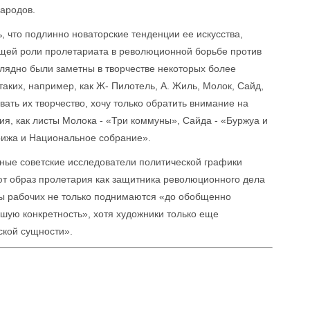
народов.
, что подлинно новаторские тенденции ее искусства,
щей роли пролетариата в революционной борьбе против
глядно были заметны в творчестве некоторых более
аких, например, как Ж- Пилотель, А. Жиль, Молок, Сайд,
ть их творчество, хочу только обратить внимание на
я, как листы Молока - «Три коммуны», Сайда - «Буржуа и
рижа и Национальное собрание».
ные советские исследователи политической графики
т образ пролетария как защитника революционного дела
ы рабочих не только поднимаются «до обобщенно
шую конкретность», хотя художники только еще
ской сущности».