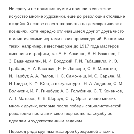
Не сразу и не прямыми путями пришли в советское
искусство многие художники, еще до революции стоявшие
в идейной основе своего творчества на демократических
позициях, хотя нередко отличавшиеся друг от друга чисто
стилистическими чертами своих произведений. Вспомним
таких, например, известных уже до 1917 года мастеров
живописи и графики, как А. Е. Архипов, В. Н. Бакшеев, Г.
З. Башинджагян, И. И. Бродский, Г. И. Габашвили, И. Э.
Грабарь, Н. А. Касаткин, Е. Е. Лансере, С. В. Малютин, Г.
И. Нарбут, А. А. Рылов, Н. С. Само-киш, М. С. Сарьян, М.
И.Тоидзе, К- Ф. Юон, а в скульптуре - Н. А. Андреев, С. М.
Волнухин, И. Я. Гинцбург, А. С. Голубкина, С. Т. Коненков,
А. Т. Матвеев, Л. В. Шервуд, С. Д. Эрьзя и еще многих-
многих других, которые после победы социалистической
революции поставили свое творчество на службу ее
идеалам и художественным задачам.
Переход ряда крупных мастеров буржуазной эпохи с