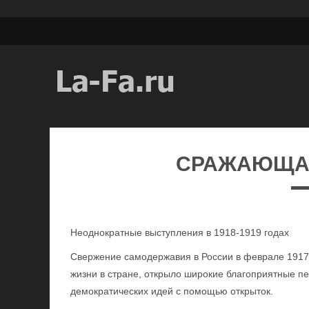
СРАЖАЮЩА
Неоднократные выступления в 1918-1919 годах
Свержение самодержавия в России в феврале 1917 
жизни в стране, открыло широкие благоприятные п
демократических идей с помощью открыток.