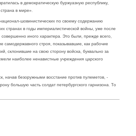
евратилась в демократическую буржуазную республику,
 страна в мире».
, национал-шовинистических по своему содержанию
гих странах в годы империалистической войны, уже после
 совершенно иного характера. Это были, прежде всего,
ие самодержавного строя, показывавшие, как рабочие
й, склонившие на свою сторону войска, буквально за
смели наиболее ненавистные учреждения царского
ск, начав безоружными восстание против пулеметов, -
орону большую часть солдат петербургского гарнизона. То