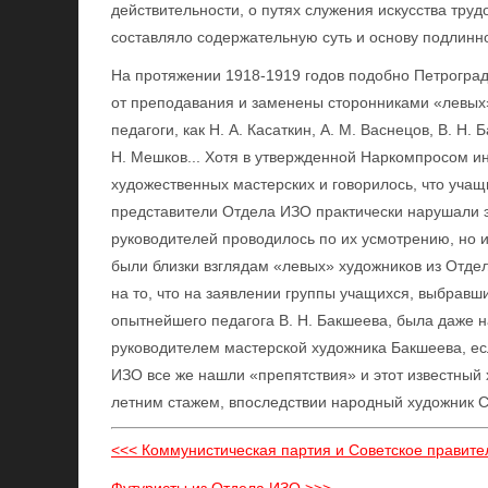
действительности, о путях служения искусства трудо
составляло содержательную суть и основу подлинно
На протяжении 1918-1919 годов подобно Петрогра
от преподавания и заменены сторонниками «левых»
педагоги, как Н. А. Касаткин, А. М. Васнецов, В. Н. 
Н. Мешков... Хотя в утвержденной Наркомпросом и
художественных мастерских и говорилось, что уча
представители Отдела ИЗО практически нарушали э
руководителей проводилось по их усмотрению, но 
были близки взглядам «левых» художников из Отде
на то, что на заявлении группы учащихся, выбравши
опытнейшего педагога В. Н. Бакшеева, была даже 
руководителем мастерской художника Бакшеева, ес
ИЗО все же нашли «препятствия» и этот известный х
летним стажем, впоследствии народный художник С
<<< Коммунистическая партия и Советское правите