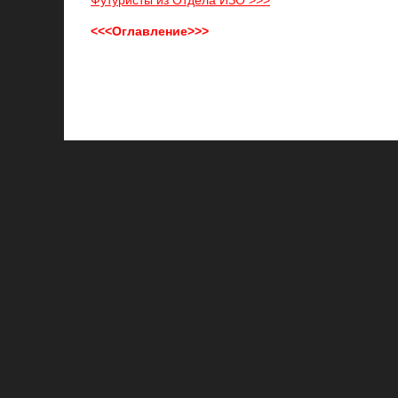
Футуристы из Отдела ИЗО >>>
<<<Оглавление>>>