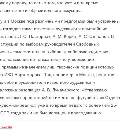
вому народу, то есть о том, что уже и в то время
 советского изобразительного искусства.
ду и в Москве под различными предлогами были устранены
 взглядов такие известные художники и опытнейшие
Бак-шеев, Л. О. Пастернак, А. М. Корин, А. С. Степанов, В.
нструкции по выборам руководителей Свободных
щиеся «самостоятельно выбирают себе руководителя»,
то положение не только тем, что утверждение
и прямым назначением лиц, творческие позиции которых
ла ИЗО Наркомпроса. Так, например, в Москве, несмотря
х себе в руководители известного художника и
наложена резолюция А. В. Луначарского: «Утверждаю
ли никаких препятствий не имеется», футуристы из Отдела
удожник-реалист, уже в то время педагог с более чем 25-
ССР, тогда так и не был допущен к преподаванию.
льство