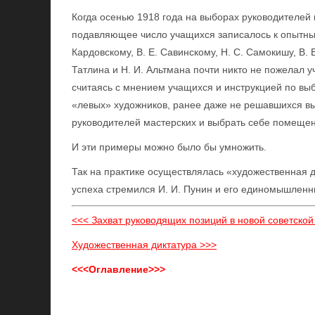
Когда осенью 1918 года на выборах руководителей
подавляющее число учащихся записалось к опытны
Кардовскому, В. Е. Савинскому, Н. С. Самокишу, В. 
Татлина и Н. И. Альтмана почти никто не пожелал у
считаясь с мнением учащихся и инструкцией по вы
«левых» художников, ранее даже не решавшихся вы
руководителей мастерских и выбрать себе помещен
И эти примеры можно было бы умножить.
Так на практике осуществлялась «художественная д
успеха стремился И. И. Пунин и его единомышленн
<<< Захват руководящих позиций в новой советско
Художественная диктатура >>>
<<<Оглавление>>>