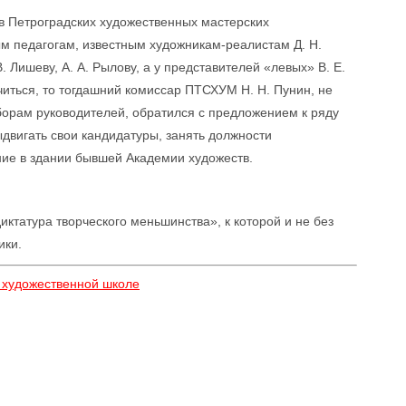
 в Петроградских художественных мастерских
м педагогам, известным художникам-реалистам Д. Н.
В. Лишеву, А. А. Рылову, а у представителей «левых» В. Е.
читься, то тогдашний комиссар ПТСХУМ Н. Н. Пунин, не
борам руководителей, обратился с предложением к ряду
двигать свои кандидатуры, занять должности
ие в здании бывшей Академии художеств.
иктатура творческого меньшинства», к которой и не без
ики.
й художественной школе