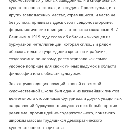
художественных учебных заведениях, и в специальных
художественных школах, и в студиях Пролеткульта, и в
других всевозможных местах, стремящихся, и часто не
без успеха, прививать здесь свои псевдоноваторские,
формалистические принципы, относятся сказанные В. И.
Лениным в 1919 году слова об обилии «выходцев из
буржуазной интеллигенции, которая сплошь и рядом
образовательные учреждения крестьян и рабочих,
создаваемые по-новому, рассматривала как самое
удобное поприще для своих личных выдумок в области
философии или в области культуры».
Захват руководящих позиций в новой советской
художественной школе был одним из важнейших пунктов
деятельности сторонников футуризма и других упадочных
направлений буржуазного искусства в их борьбе против
реализма, против идейно-содержательного, понятного
широким массам трудящихся демократического
художественного творчества.