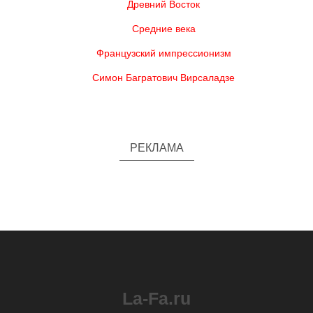
Древний Восток
Средние века
Французский импрессионизм
Симон Багратович Вирсаладзе
РЕКЛАМА
La-Fa.ru